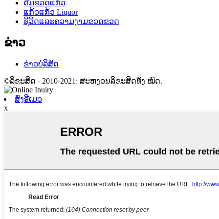
ດື່ມຂວດແກ້ວ
ແກ້ວແກ້ວ Liquor
ຊີວິດແລະຄວາມງາມຂວດຂວດ
ຂ່າວ
ຂ່າວບໍລິສັດ
©ລິຂະສິດ - 2010-2021: ສະຫງວນລິຂະສິດທັງ ໝົດ.
ສົ່ງອີເມວ
x