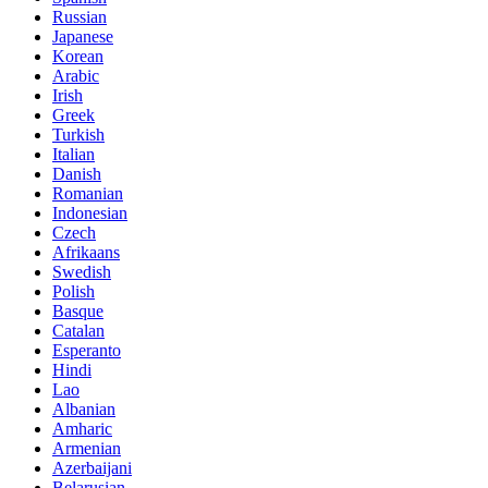
Russian
Japanese
Korean
Arabic
Irish
Greek
Turkish
Italian
Danish
Romanian
Indonesian
Czech
Afrikaans
Swedish
Polish
Basque
Catalan
Esperanto
Hindi
Lao
Albanian
Amharic
Armenian
Azerbaijani
Belarusian