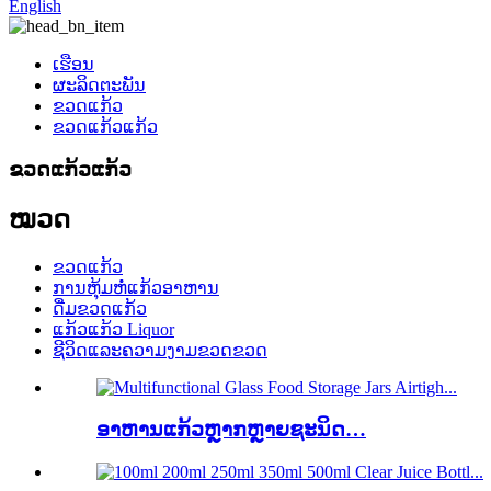
English
ເຮືອນ
ຜະລິດຕະພັນ
ຂວດແກ້ວ
ຂວດແກ້ວແກ້ວ
ຂວດແກ້ວແກ້ວ
ໝວດ
ຂວດແກ້ວ
ການຫຸ້ມຫໍ່ແກ້ວອາຫານ
ດື່ມຂວດແກ້ວ
ແກ້ວແກ້ວ Liquor
ຊີວິດແລະຄວາມງາມຂວດຂວດ
ອາຫານແກ້ວຫຼາກຫຼາຍຊະນິດ…