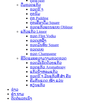
ຕຸກຮັງນົກ
ດື່ມຂວດແກ້ວ
ຂວດນ້ ຳ
ຕຸກນົມ
ຕຸກ Pudding
ຕຸກເຄື່ອງດື່ມ Square
ຂວດແກ້ວແບນແບບ Oblique
ແກ້ວແກ້ວ Liquor
ຂວດ Flint Vodka
ຂວດເຫລົ້າ
ຂວດມົນທົນ Square
ຂວດເບຍ
ຂວດ Champagne
ຊີວິດແລະຄວາມງາມຂວດຂວດ
ຂວດມືເຮັດດ້ວຍແກ້ວ
ຂວດແກ້ວ Aromathrapy
ແກ້ວນໍ້າຫອມແກ້ວ
ຂວດນ້ ຳ ມັນແກ້ວທີ່ ສຳ ຄັນ
ຄີມກັນແດດ ໜ້າ ແວ່ນ
ທຽນແກ້ວ
ຂ່າວ
ຄຳ ຖາມ
ຕິດ​ຕໍ່​ພວກ​ເຮົາ