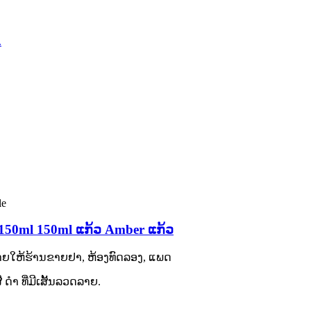
50ml 150ml ແກ້ວ Amber ແກ້ວ
ຂາຍໃຫ້ຮ້ານຂາຍຢາ, ຫ້ອງທົດລອງ, ແພດ
ດຳ ທີ່ມີເສັ້ນລວດລາຍ.