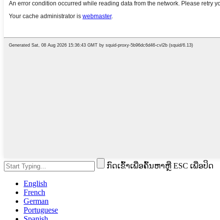
ກົດເຂົ້າເພື່ອຄົ້ນຫາຫຼື ESC ເພື່ອປິດ
English
French
German
Portuguese
Spanish