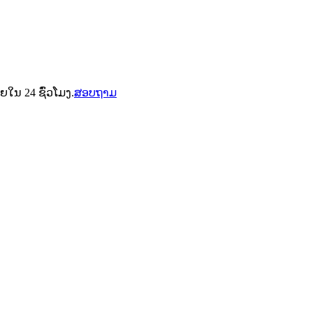
ໃນ 24 ຊົ່ວໂມງ.
ສອບຖາມ