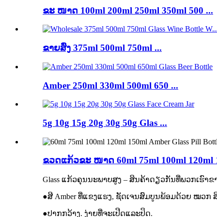
ຂະ ໜາດ 100ml 200ml 250ml 350ml 500 ...
ຂາຍສົ່ງ 375ml 500ml 750ml ...
Amber 250ml 330ml 500ml 650 ...
5g 10g 15g 20g 30g 50g Glas ...
ຂວດແກ້ວຂະ ໜາດ 60ml 75ml 100ml 120ml 1
Glass ແກ້ວຄຸນນະພາບສູງ – ສິນຄ້າດຽວກັນທີ່ພວກເຮົາ
●ສີ Amber ທີ່ແຂງແຮງ, ຊັດເຈນສົມບູນພ້ອມດ້ວຍ ໝວກ ສີ 
●ປາກກວ້າງ. ງ່າຍທີ່ຈະເປີດແລະປິດ.