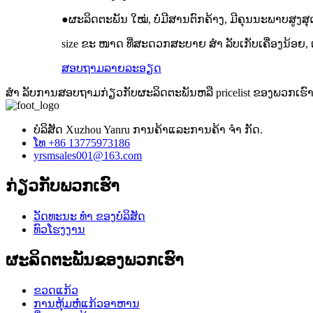
●ຜະລິດຕະພັນ ໃໝ່, ບໍ່ມີສານຕົກຄ້າງ, ມີຄຸນນະພາບສູງສຸດ
size ຂະ ໜາດ ທີ່ສະດວກສະບາຍ ສຳ ລັບເກັບເຄື່ອງນ້ອຍ, ເຄ
ສອບຖາມ
ລາຍລະອຽດ
ສຳ ລັບການສອບຖາມກ່ຽວກັບຜະລິດຕະພັນຫລື pricelist ຂອງພວກເຮົ
ບໍລິສັດ Xuzhou Yanru ການຄ້າແລະການຄ້າ ຈຳ ກັດ.
ໂທ +86 13775973186
yrsmsales001@163.com
ກ່ຽວ​ກັບ​ພວກ​ເຮົາ
ວັດທະນະ ທຳ ຂອງບໍລິສັດ
ທົວໂຮງງານ
ຜະລິດຕະພັນຂອງພວກເຮົາ
ຂວດແກ້ວ
ການຫຸ້ມຫໍ່ແກ້ວອາຫານ