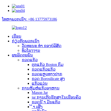
ໂທຫາພວກເຮົາ: +86 13775973186
ເຮືອນ
ກ່ຽວ​ກັບ​ພວກ​ເຮົາ
ວັດທະນະ ທຳ ຂອງບໍລິສັດ
ທົວໂຮງງານ
ຜະລິດຕະພັນ
ຂວດແກ້ວ
ຕຸກແກ້ວ Boston ກົມ
ຂວດແກ້ວແກ້ວ
ຂວດແຫຼວທາງປາກ
ຂວດ Borosilicate ສູງ
ແກ້ວແວ່ນ
ການຫຸ້ມຫໍ່ແກ້ວອາຫານ
Mason Jar
jar ການເກັບຮັກສາໃນເຮືອນຄົວ
ຂວດນ້ ຳ ມັນແກ້ວ
້ ຳ ເຜີ້ງ