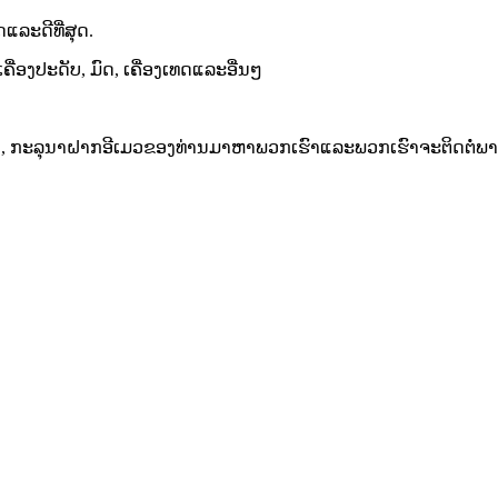
ແລະດີທີ່ສຸດ.
ື່ອງປະດັບ, ມົດ, ເຄື່ອງເທດແລະອື່ນໆ
າ, ກະລຸນາຝາກອີເມວຂອງທ່ານມາຫາພວກເຮົາແລະພວກເຮົາຈະຕິດຕໍ່ພາຍ