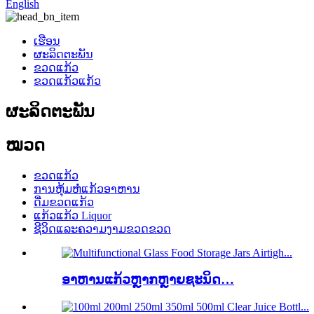
English
ເຮືອນ
ຜະລິດຕະພັນ
ຂວດແກ້ວ
ຂວດແກ້ວແກ້ວ
ຜະລິດຕະພັນ
ໝວດ
ຂວດແກ້ວ
ການຫຸ້ມຫໍ່ແກ້ວອາຫານ
ດື່ມຂວດແກ້ວ
ແກ້ວແກ້ວ Liquor
ຊີວິດແລະຄວາມງາມຂວດຂວດ
ອາຫານແກ້ວຫຼາກຫຼາຍຊະນິດ…