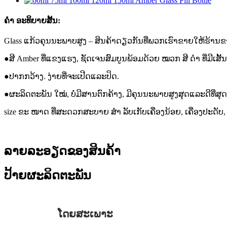
ຄຳ ອະທິບາຍສັ້ນ:
Glass ແກ້ວຄຸນນະພາບສູງ – ສິນຄ້າດຽວກັນທີ່ພວກເຮົາຂາຍໃຫ້ຮ້ານ
●ສີ Amber ທີ່ແຂງແຮງ, ຊັດເຈນສົມບູນພ້ອມດ້ວຍ ໝວກ ສີ ດຳ ທີ່ມີເສັ
●ປາກກວ້າງ. ງ່າຍທີ່ຈະເປີດແລະປິດ.
●ຜະລິດຕະພັນ ໃໝ່, ບໍ່ມີສານຕົກຄ້າງ, ມີຄຸນນະພາບສູງສຸດແລະດີທີ່ສຸດ
size ຂະ ໜາດ ທີ່ສະດວກສະບາຍ ສຳ ລັບເກັບເຄື່ອງນ້ອຍ, ເຄື່ອງປະດັບ, 
ລາຍລະອຽດຂອງສິນຄ້າ
ປ້າຍຜະລິດຕະພັນ
ໂດຍສະເພາະ