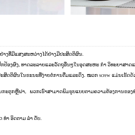
່າງທີ່ມີແສງສະຫວ່າງໄດ້ຢ່າງມີປະສິດຕິຜົນ.
ປົກປ້ອງຜົງ, ທາດລະລາຍແລະວັດຖຸອື່ນໆໃນອຸດສະຫະ ກຳ ວິທະຍາສາ
ະສິດຕິຜົນໃນຂະນະທີ່ງ່າຍຕໍ່ການຕື່ມແລະດຶງ. ໝວກ screw ແມ່ນເຮ
ຈະຢູ່ໃນກະຕຸກຫຼືຝາ, ພວກເຮົາສາມາດພິມຮູບແບບຕາມຄວາມຕ້ອງການຂອງ
ດ ທຳ ອິດຕາມ ລຳ ດັບ.