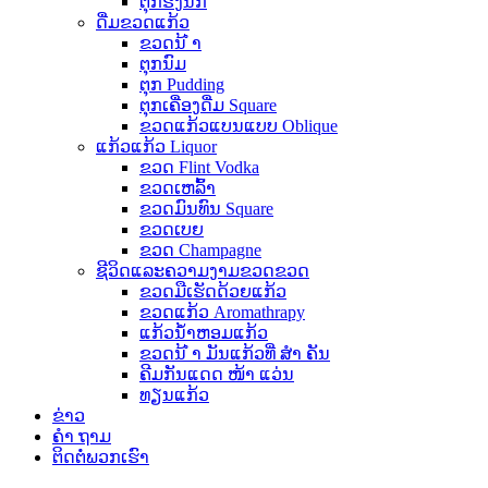
ຕຸກຮັງນົກ
ດື່ມຂວດແກ້ວ
ຂວດນ້ ຳ
ຕຸກນົມ
ຕຸກ Pudding
ຕຸກເຄື່ອງດື່ມ Square
ຂວດແກ້ວແບນແບບ Oblique
ແກ້ວແກ້ວ Liquor
ຂວດ Flint Vodka
ຂວດເຫລົ້າ
ຂວດມົນທົນ Square
ຂວດເບຍ
ຂວດ Champagne
ຊີວິດແລະຄວາມງາມຂວດຂວດ
ຂວດມືເຮັດດ້ວຍແກ້ວ
ຂວດແກ້ວ Aromathrapy
ແກ້ວນໍ້າຫອມແກ້ວ
ຂວດນ້ ຳ ມັນແກ້ວທີ່ ສຳ ຄັນ
ຄີມກັນແດດ ໜ້າ ແວ່ນ
ທຽນແກ້ວ
ຂ່າວ
ຄຳ ຖາມ
ຕິດ​ຕໍ່​ພວກ​ເຮົາ