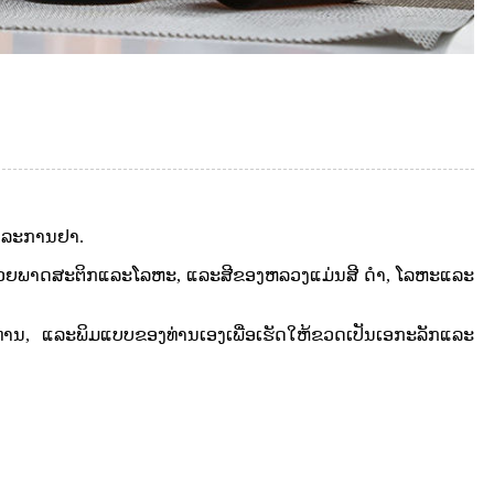
ດແລະການຢາ.
ັດດ້ວຍພາດສະຕິກແລະໂລຫະ, ແລະສີຂອງຫລວງແມ່ນສີ ດຳ, ໂລຫະແລະ
ທ່ານ, ແລະພິມແບບຂອງທ່ານເອງເພື່ອເຮັດໃຫ້ຂວດເປັນເອກະລັກແລະ