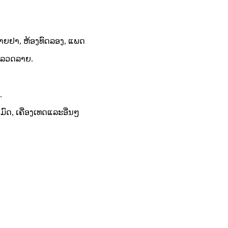
ຂາຍຢາ, ຫ້ອງທົດລອງ, ແພດ
້ນລວດລາຍ.
.
ມົດ, ເຄື່ອງເທດແລະອື່ນໆ