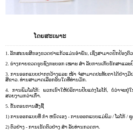
ໂດຍສະເພາະ
1. ລັກສະນະສີຂອງຂວດຢາແກ້ວແມ່ນອໍາພັນ, ເຊິ່ງສາມາດປົກປ້ອງຕົວຢ
2. ຮ່າງກາຍຂວດຮູບຊົງກະບອກ ເໝາະ ສຳ ລັບການເກັບຮັກສາແລະ
3. ການອອກແບບປາກກວ້າງແລະ ໜ້າ ຈໍສາມາດປະທັບຕາໄດ້ຢ່າງມີປ
ສີຂາວ. ທ່ານສາມາດເລືອກອັນໃດທີ່ທ່ານມັກ.
4. ການພິມໂລໂກ້: ພວກເຮົາໃຫ້ບໍລິການປັບແຕ່ງໂລໂກ້, ບໍ່ວ່າ
ສວຍງາມກວ່າເກົ່າ.
5. ຂັ້ນຕອນການສັ່ງຊື້
1) ການອອກແບບທີ່ ກຳ ຫນົດເອງ - ການອອກແບບແມ່ພິມ / ໂລໂກ້ / ຊຸ
2) ຕົວຢ່າງ - ການເຮັດຕົວຢ່າງ ສຳ ລັບທ່ານກວດກາ.