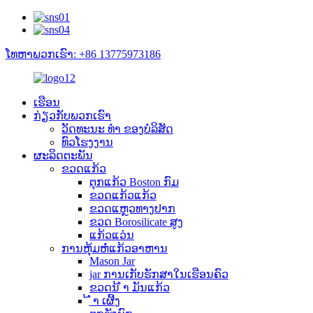
ໂທຫາພວກເຮົາ: +86 13775973186
ເຮືອນ
ກ່ຽວ​ກັບ​ພວກ​ເຮົາ
ວັດທະນະ ທຳ ຂອງບໍລິສັດ
ທົວໂຮງງານ
ຜະລິດຕະພັນ
ຂວດແກ້ວ
ຕຸກແກ້ວ Boston ກົມ
ຂວດແກ້ວແກ້ວ
ຂວດແຫຼວທາງປາກ
ຂວດ Borosilicate ສູງ
ແກ້ວແວ່ນ
ການຫຸ້ມຫໍ່ແກ້ວອາຫານ
Mason Jar
jar ການເກັບຮັກສາໃນເຮືອນຄົວ
ຂວດນ້ ຳ ມັນແກ້ວ
້ ຳ ເຜີ້ງ