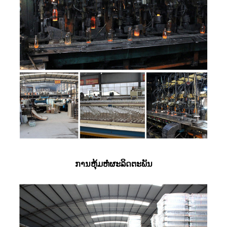
ການຫຸ້ມຫໍ່ຜະລິດຕະພັນ