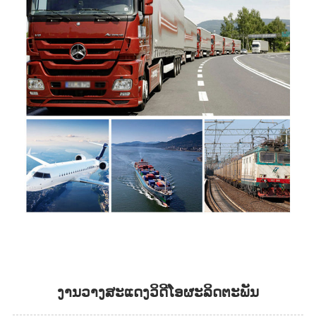
ງານວາງສະແດງວິດີໂອຜະລິດຕະພັນ