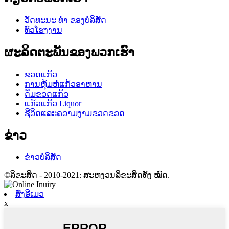
ວັດທະນະ ທຳ ຂອງບໍລິສັດ
ທົວໂຮງງານ
ຜະລິດຕະພັນຂອງພວກເຮົາ
ຂວດແກ້ວ
ການຫຸ້ມຫໍ່ແກ້ວອາຫານ
ດື່ມຂວດແກ້ວ
ແກ້ວແກ້ວ Liquor
ຊີວິດແລະຄວາມງາມຂວດຂວດ
ຂ່າວ
ຂ່າວບໍລິສັດ
©ລິຂະສິດ - 2010-2021: ສະຫງວນລິຂະສິດທັງ ໝົດ.
ສົ່ງອີເມວ
x