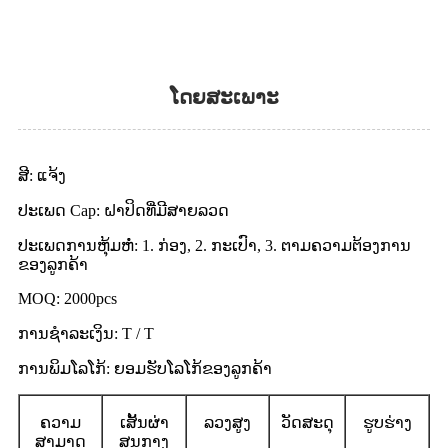
ໂດຍສະເພາະ
ສີ: ແຈ້ງ
ປະເພດ Cap: ຝາປິດທີ່ມີສາຍລວດ
ປະເພດການຫຸ້ມຫໍ່: 1. ກ່ອງ, 2. ກະເປົາ, 3. ຕາມຄວາມຕ້ອງການ
ຂອງລູກຄ້າ
MOQ: 2000pcs
ການຊໍາລະເງິນ: T / T
ການພິມໂລໂກ້: ຍອມຮັບໂລໂກ້ຂອງລູກຄ້າ
ຄວາມ
ເສັ້ນຜ່າ
ລວງສູງ
ວັດສະດຸ
ຮູບຮ່າງ
ສາມາດ
ສູນກາງ