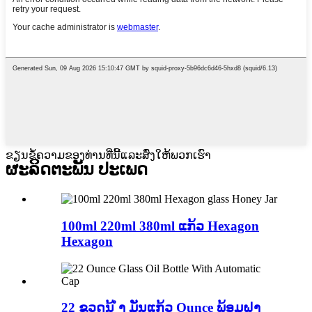
ຂຽນຂໍ້ຄວາມຂອງທ່ານທີ່ນີ້ແລະສົ່ງໃຫ້ພວກເຮົາ
ຜະລິດຕະພັນ
ປະເພດ
100ml 220ml 380ml ແກ້ວ Hexagon
Hexagon
22 ຂວດນ້ ຳ ມັນແກ້ວ Ounce ພ້ອມຝາ