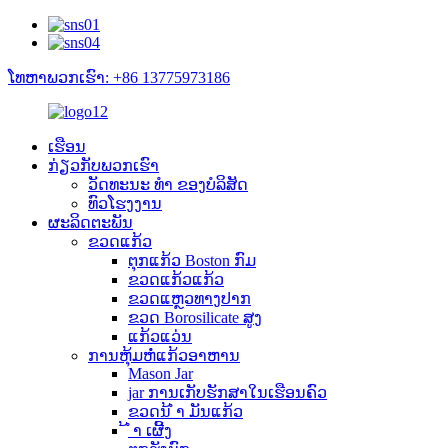
ໂທຫາພວກເຮົາ: +86 13775973186
ເຮືອນ
ກ່ຽວ​ກັບ​ພວກ​ເຮົາ
ວັດທະນະ ທຳ ຂອງບໍລິສັດ
ທົວໂຮງງານ
ຜະລິດຕະພັນ
ຂວດແກ້ວ
ຕຸກແກ້ວ Boston ກົມ
ຂວດແກ້ວແກ້ວ
ຂວດແຫຼວທາງປາກ
ຂວດ Borosilicate ສູງ
ແກ້ວແວ່ນ
ການຫຸ້ມຫໍ່ແກ້ວອາຫານ
Mason Jar
jar ການເກັບຮັກສາໃນເຮືອນຄົວ
ຂວດນ້ ຳ ມັນແກ້ວ
້ ຳ ເຜີ້ງ