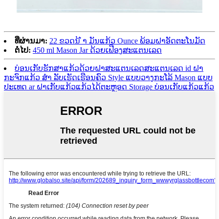
ທີ່ຜ່ານມາ:
22 ຂວດນ້ ຳ ມັນແກ້ວ Ounce ພ້ອມຝາອັດຕະໂນມັດ
ຕໍ່ໄປ:
450 ml Mason Jar ດ້ວຍເຟືອງສະແຕນເລດ
ບ່ອນເກັບຮັກສາແກ້ວດ້ວຍຝາສະແຕນເລດສະແຕນເລດ id ຝາ
ກະຈົກແກ້ວ ສຳ ລັບເຮັດເຮືອນຄົວ Style ແບບວາງກະໂລ້ Mason ແບບ
ປະເທດ ar ຝາເກັບແກ້ວແກ້ວໄດ້ຕະຫຼອດ Storage ບ່ອນເກັບແກ້ວແກ້ວ