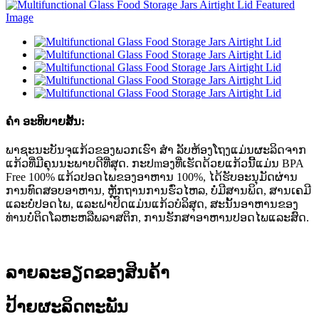
ຄຳ ອະທິບາຍສັ້ນ:
ພາຊະນະບັນຈຸແກ້ວຂອງພວກເຮົາ ສຳ ລັບຫ້ອງໂຖງແມ່ນຜະລິດຈາກ
ແກ້ວທີ່ມີຄຸນນະພາບດີທີ່ສຸດ. ກະປmອງທີ່ເຮັດດ້ວຍແກ້ວນີ້ແມ່ນ BPA
Free 100% ແກ້ວປອດໄພຂອງອາຫານ 100%, ໄດ້ຮັບອະນຸມັດຜ່ານ
ການທົດສອບອາຫານ, ຫຼັກຖານການຮົ່ວໄຫລ, ບໍ່ມີສານພິດ, ສານເຄມີ
ແລະບໍ່ປອດໄພ, ແລະຝາປິດແມ່ນແກ້ວບໍລິສຸດ, ສະນັ້ນອາຫານຂອງ
ທ່ານບໍ່ຕິດໂລຫະຫລືພລາສຕິກ, ການຮັກສາອາຫານປອດໄພແລະສົດ.
ລາຍລະອຽດຂອງສິນຄ້າ
ປ້າຍຜະລິດຕະພັນ