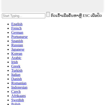
ກົດເຂົ້າເພື່ອຄົ້ນຫາຫຼື ESC ເພື່ອປິດ
English
French
German
Portuguese
Spanish
Russian
Japanese
Korean
Arabic
Irish
Greek
Turkish
Italian
Danish
Romanian
Indonesian
Czech
Afrikaans
Swedish
Polish