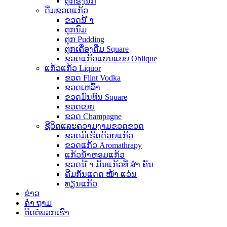
ຕຸກຮັງນົກ
ດື່ມຂວດແກ້ວ
ຂວດນ້ ຳ
ຕຸກນົມ
ຕຸກ Pudding
ຕຸກເຄື່ອງດື່ມ Square
ຂວດແກ້ວແບນແບບ Oblique
ແກ້ວແກ້ວ Liquor
ຂວດ Flint Vodka
ຂວດເຫລົ້າ
ຂວດມົນທົນ Square
ຂວດເບຍ
ຂວດ Champagne
ຊີວິດແລະຄວາມງາມຂວດຂວດ
ຂວດມືເຮັດດ້ວຍແກ້ວ
ຂວດແກ້ວ Aromathrapy
ແກ້ວນໍ້າຫອມແກ້ວ
ຂວດນ້ ຳ ມັນແກ້ວທີ່ ສຳ ຄັນ
ຄີມກັນແດດ ໜ້າ ແວ່ນ
ທຽນແກ້ວ
ຂ່າວ
ຄຳ ຖາມ
ຕິດ​ຕໍ່​ພວກ​ເຮົາ