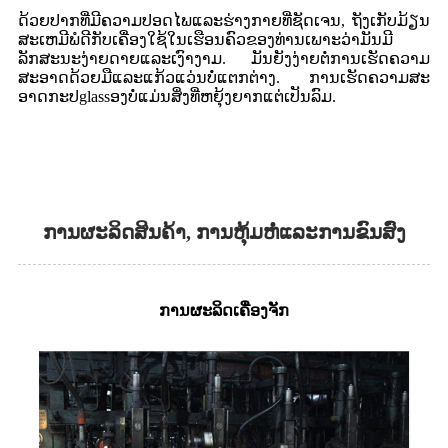
ດ້ວຍປາກທີ່ມີຄວາມປອດໄພແລະຮ່າງກາຍທີ່ຊັດເຈນ, ຖັງເກັບມ້ຽນ
ສະເຫມີພໍດີກັບເຄື່ອງໃຊ້ໃນເຮືອນຄົວຂອງທ່ານເພາະວ່າມັນມີ
ລັກສະນະງ່າຍດາຍແລະເງົາງາມ. ມັນຍັງງ່າຍຕໍ່ການເຮັດຄວາມ
ສະອາດດ້ວຍມືແລະແກ້ວແວ່ນບໍ່ແຕກຕ່າງ. ການເຮັດຄວາມສະ
ອາດກະປglassອງບໍ່ແມ່ນສິ່ງທີ່ຫຍຸ້ງຍາກແຕ່ເປັນລົມ.
ການຜະລິດສິນຄ້າ, ການຫຸ້ມຫໍ່ແລະການຂົນສົ່ງ
ການຜະລິດເຄື່ອງຈັກ