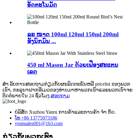
ອັດຕະໂນມັດ
ຂະ ໜາດ 100ml 120ml 150ml 200ml
ຮັງນົກມົນ ...
450 ml Mason Jar ດ້ວຍເຟືອງສະແຕນ
ເລດ
ສຳ ລັບການສອບຖາມກ່ຽວກັບຜະລິດຕະພັນຫລື pricelist ຂອງພວກ
ເຮົາ, ກະລຸນາຝາກອີເມວຂອງທ່ານມາຫາພວກເຮົາແລະພວກເຮົາຈະ
ຕິດຕໍ່ພາຍໃນ 24 ຊົ່ວໂມງ.
ສອບຖາມ
ບໍລິສັດ Xuzhou Yanru ການຄ້າແລະການຄ້າ ຈຳ ກັດ.
ໂທ +86 13775973186
yrsmsales001@163.com
ກ່ຽວ​ກັບ​ພວກ​ເຮົາ