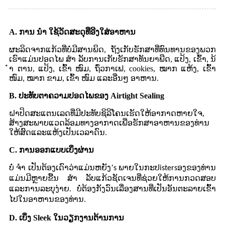
A. ການ ນຳ ໃຊ້ວັດສະດຸທີ່ອີງໃສ່ອາຫານ
ຜະລິດຈາກແກ້ວທີ່ບໍ່ມີສານພິດ, ຖັງເກັບຮັກສາທີ່ທົນທານຂອງພວກ
ເຮົາແມ່ນປອດໄພ ສຳ ລັບການເກັບຮັກສາທັນຍາພືດ, ແປ້ງ, ເຂົ້າ, ນ້
ຳ ຕານ, ແປ້ງ, ເຂົ້າ ໜົມ, ຖົ່ວກາເຟ, cookies, ໝາກ ແຫ້ງ, ເຂົ້າ
ໜົມ, ໝາກ ຂາມ, ເຂົ້າ ໜົມ ແລະອື່ນໆ ອາຫານ.
B. ປະທັບຕາຄວາມປອດໄພຂອງ Airtight Sealing
ຝາປິດສະແຕນເລດທີ່ມີປະທັບຊິລິໂຄນເຮັດໃຫ້ອາກາດຫາຍໃຈ,
ສ້າງສະພາບແວດລ້ອມທາງອາກາດເພື່ອຮັກສາອາຫານຂອງທ່ານ
ໃຫ້ສົດແລະແຫ້ງເປັນເວລາດົນ.
C. ການອອກແບບເບິ່ງຜ່ານ
ບໍ່ ຈຳ ເປັນຕ້ອງເດົາວ່າແມ່ນຫຍັງ
’
s ພາຍໃນກະປistersອງຂອງທ່ານ
ແມ່ນມີຫຼາຍຂື້ນ ສຳ ລັບແກ້ວຊັດເຈນທີ່ຊ່ວຍໃຫ້ການກວດສອບ
ແລະການລະບຸງ່າຍ. ບໍ່ຕ້ອງກັງວົນເລື່ອງສານທີ່ເປັນອັນຕະລາຍເຂົ້າ
ໄປໃນອາຫານຂອງທ່ານ.
D. ເບິ່ງ Sleek ໃນວຽກງານຕ້ານການ