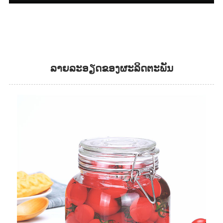
ລາຍລະອຽດຂອງຜະລິດຕະພັນ