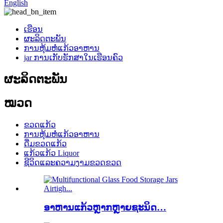
English
ເຮືອນ
ຜະລິດຕະພັນ
ການຫຸ້ມຫໍ່ແກ້ວອາຫານ
jar ການເກັບຮັກສາໃນເຮືອນຄົວ
ຜະລິດຕະພັນ
ໝວດ
ຂວດແກ້ວ
ການຫຸ້ມຫໍ່ແກ້ວອາຫານ
ດື່ມຂວດແກ້ວ
ແກ້ວແກ້ວ Liquor
ຊີວິດແລະຄວາມງາມຂວດຂວດ
ອາຫານແກ້ວຫຼາກຫຼາຍຊະນິດ…