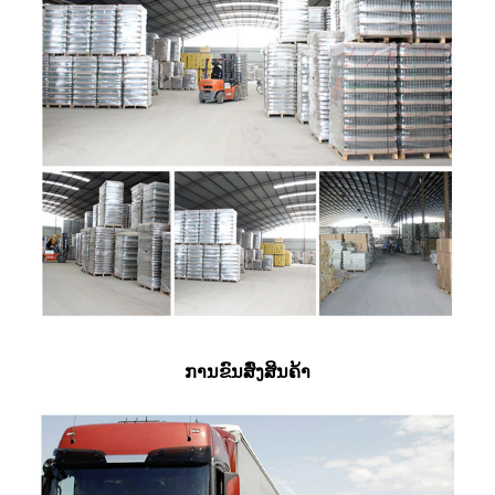
ການຂົນສົ່ງສິນຄ້າ