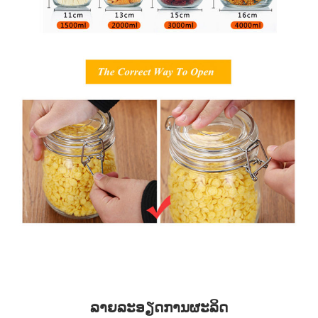
ລາຍລະອຽດການຜະລິດ