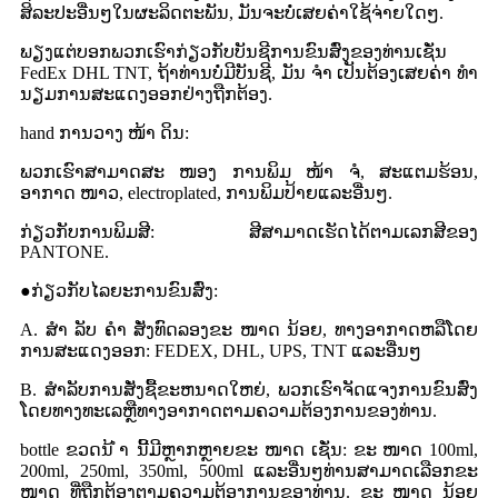
ສິລະປະອື່ນໆໃນຜະລິດຕະພັນ, ມັນຈະບໍ່ເສຍຄ່າໃຊ້ຈ່າຍໃດໆ.
ພຽງແຕ່ບອກພວກເຮົາກ່ຽວກັບບັນຊີການຂົນສົ່ງຂອງທ່ານເຊັ່ນ
FedEx DHL TNT, ຖ້າທ່ານບໍ່ມີບັນຊີ, ມັນ ຈຳ ເປັນຕ້ອງເສຍຄ່າ ທຳ
ນຽມການສະແດງອອກຢ່າງຖືກຕ້ອງ.
hand ການວາງ ໜ້າ ດິນ:
ພວກເຮົາສາມາດສະ ໜອງ ການພິມ ໜ້າ ຈໍ, ສະແຕມຮ້ອນ,
ອາກາດ ໜາວ, electroplated, ການພິມປ້າຍແລະອື່ນໆ.
ກ່ຽວກັບການພິມສີ: ສີສາມາດເຮັດໄດ້ຕາມເລກສີຂອງ
PANTONE.
●ກ່ຽວກັບໄລຍະການຂົນສົ່ງ:
A. ສຳ ລັບ ຄຳ ສັ່ງທົດລອງຂະ ໜາດ ນ້ອຍ, ທາງອາກາດຫລືໂດຍ
ການສະແດງອອກ: FEDEX, DHL, UPS, TNT ແລະອື່ນໆ
B. ສໍາລັບການສັ່ງຊື້ຂະຫນາດໃຫຍ່, ພວກເຮົາຈັດແຈງການຂົນສົ່ງ
ໂດຍທາງທະເລຫຼືທາງອາກາດຕາມຄວາມຕ້ອງການຂອງທ່ານ.
bottle ຂວດນ້ ຳ ນີ້ມີຫຼາກຫຼາຍຂະ ໜາດ ເຊັ່ນ: ຂະ ໜາດ 100ml,
200ml, 250ml, 350ml, 500ml ແລະອື່ນໆທ່ານສາມາດເລືອກຂະ
ໜາດ ທີ່ຖືກຕ້ອງຕາມຄວາມຕ້ອງການຂອງທ່ານ. ຂະ ໜາດ ນ້ອຍ