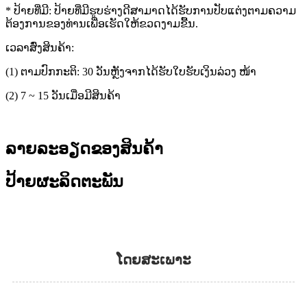
* ປ້າຍທີ່ມີ: ປ້າຍທີ່ມີຮູບຮ່າງດີສາມາດໄດ້ຮັບການປັບແຕ່ງຕາມຄວາມ
ຕ້ອງການຂອງທ່ານເພື່ອເຮັດໃຫ້ຂວດງາມຂື້ນ.
ເວລາສົ່ງສິນຄ້າ:
(1) ຕາມປົກກະຕິ: 30 ວັນຫຼັງຈາກໄດ້ຮັບໃບຮັບເງິນລ່ວງ ໜ້າ
(2) 7 ~ 15 ວັນເມື່ອມີສິນຄ້າ
ລາຍລະອຽດຂອງສິນຄ້າ
ປ້າຍຜະລິດຕະພັນ
ໂດຍສະເພາະ