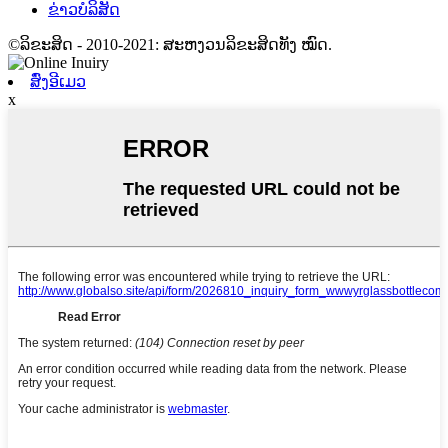
ຂ່າວບໍລິສັດ
©ລິຂະສິດ - 2010-2021: ສະຫງວນລິຂະສິດທັງ ໝົດ.
ສົ່ງອີເມວ
x