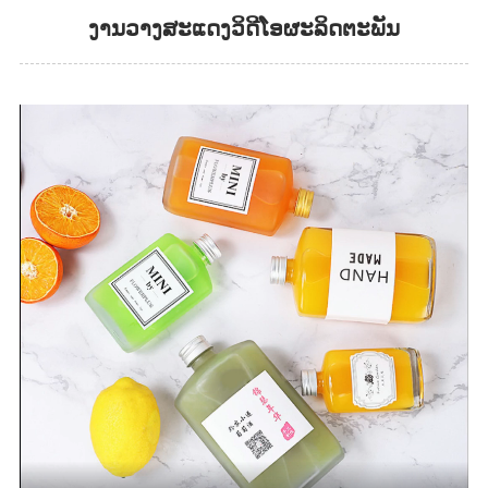
ງານວາງສະແດງວິດີໂອຜະລິດຕະພັນ