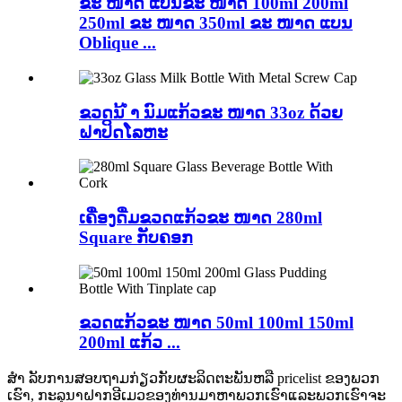
ຂະ ໜາດ ແບນຂະ ໜາດ 100ml 200ml
250ml ຂະ ໜາດ 350ml ຂະ ໜາດ ແບນ
Oblique ...
ຂວດນ້ ຳ ນົມແກ້ວຂະ ໜາດ 33oz ດ້ວຍ
ຝາປິດໂລຫະ
ເຄື່ອງດື່ມຂວດແກ້ວຂະ ໜາດ 280ml
Square ກັບຄອກ
ຂວດແກ້ວຂະ ໜາດ 50ml 100ml 150ml
200ml ແກ້ວ ...
ສຳ ລັບການສອບຖາມກ່ຽວກັບຜະລິດຕະພັນຫລື pricelist ຂອງພວກ
ເຮົາ, ກະລຸນາຝາກອີເມວຂອງທ່ານມາຫາພວກເຮົາແລະພວກເຮົາຈະ