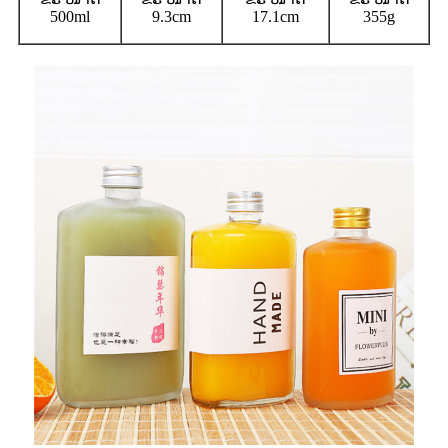
500ml
9.3cm
17.1cm
355g