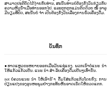
ສາມາດປະຕິບັດໄດ້ງ່າຍກັບທ່ານ, ສະນັ້ນທ່ານບໍ່ຕ້ອງກັງວົນກ່ຽວກັບ
ຄວາມຫິວນໍ້າເມື່ອທ່ານອອກໄປ. ແລະຕຸກຕຸກແມ່ນຕິດດ້ວຍ ໝໍ້ ອາລູ
ມີນຽມທີ່ປິດ, ສະນັ້ນບໍ່ ຈຳ ເປັນຕ້ອງກັງວົນເລື່ອງການຮົ່ວເຄື່ອງດື່ມ.
ບັນທຶກ
●ທາດແຫຼວຂະຫຍາຍອອກເມື່ອມັນແຊ່ແຂງ. ພວກເຮົາບໍ່ແນະ ນຳ
ໃຫ້ແກ້ວແກ້ວເຢັນ. ແນະ ນຳ ສຳ ລັບເຄື່ອງດື່ມເຢັນໆເທົ່ານັ້ນ.
not ບໍ່ຄວນແນະ ນຳ ໃຫ້ເອົານ້ ຳ ຕົ້ມໃສ່ແກ້ວແກ້ວໂດຍກົງ; ການ
ປ່ຽນແປງຂອງອຸນຫະພູມຢ່າງກະທັນຫັນອາດເຮັດໃຫ້ຂວດແຕກ.