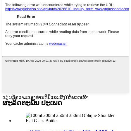
ຂຽນຂໍ້ຄວາມຂອງທ່ານທີ່ນີ້ແລະສົ່ງໃຫ້ພວກເຮົາ
ຜະລິດຕະພັນ
ປະເພດ