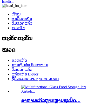
English
ເຮືອນ
ຜະລິດຕະພັນ
ດື່ມຂວດແກ້ວ
ຂວດນ້ ຳ
ຜະລິດຕະພັນ
ໝວດ
ຂວດແກ້ວ
ການຫຸ້ມຫໍ່ແກ້ວອາຫານ
ດື່ມຂວດແກ້ວ
ແກ້ວແກ້ວ Liquor
ຊີວິດແລະຄວາມງາມຂວດຂວດ
ອາຫານແກ້ວຫຼາກຫຼາຍຊະນິດ…