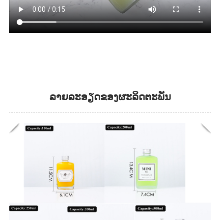
ລາຍລະອຽດຂອງຜະລິດຕະພັນ