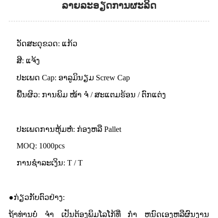
ລາຍລະອຽດການຜະລິດ
ວັດສະດຸຂວດ: ແກ້ວ
ສີ: ແຈ້ງ
ປະເພດ Cap: ອາລູມິນຽມ Screw Cap
ພື້ນຜິວ: ການພິມ ໜ້າ ຈໍ / ສະແຕມຮ້ອນ / ຕົກແຕ່ງ
ປະເພດການຫຸ້ມຫໍ່: ກ່ອງຫລື Pallet
MOQ: 1000pcs
ການຊໍາລະເງິນ: T / T
●ກ່ຽວກັບຕົວຢ່າງ:
ຖ້າທ່ານບໍ່ ຈຳ ເປັນຕ້ອງພິມໂລໂກ້ທີ່ ກຳ ຫນົດເອງຫລືຜົນງານ