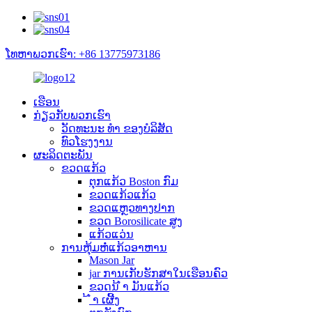
ໂທຫາພວກເຮົາ: +86 13775973186
ເຮືອນ
ກ່ຽວ​ກັບ​ພວກ​ເຮົາ
ວັດທະນະ ທຳ ຂອງບໍລິສັດ
ທົວໂຮງງານ
ຜະລິດຕະພັນ
ຂວດແກ້ວ
ຕຸກແກ້ວ Boston ກົມ
ຂວດແກ້ວແກ້ວ
ຂວດແຫຼວທາງປາກ
ຂວດ Borosilicate ສູງ
ແກ້ວແວ່ນ
ການຫຸ້ມຫໍ່ແກ້ວອາຫານ
Mason Jar
jar ການເກັບຮັກສາໃນເຮືອນຄົວ
ຂວດນ້ ຳ ມັນແກ້ວ
້ ຳ ເຜີ້ງ