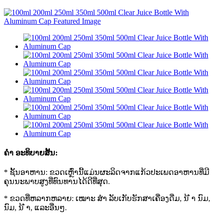
ຄຳ ອະທິບາຍສັ້ນ:
* ຊັ້ນອາຫານ: ຂວດເຫຼົ່ານີ້ແມ່ນຜະລິດຈາກແກ້ວປະເພດອາຫານທີ່ມີ
ຄຸນນະພາບສູງທີ່ທົນທານໄດ້ດີທີ່ສຸດ.
* ຂວດທີ່ຫລາກຫລາຍ: ເໝາະ ສຳ ລັບເກັບຮັກສາເຄື່ອງດື່ມ, ນ້ ຳ ນົມ,
ນົມ, ນ້ ຳ, ແລະອື່ນໆ.