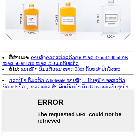
ທີ່ຜ່ານມາ:
ຂາຍສົ່ງຂວດແກ້ວແກ້ວຂະ ໜາດ 375ml 500ml ຂະ
ໜາດ 500ml ຂະ ໜາດ 750 ມລກັບແກ້ວ
ຕໍ່ໄປ:
ຂວດນ້ ຳ ນົມແກ້ວຂະ ໜາດ 33oz ດ້ວຍຝາປິດໂລຫະ
ຂວດນ້ ຳ ດື່ມແກ້ວ Wholesale ຂາຍສົ່ງ， ບັນຈຸນ້ ຳ ຈອກແກ້ວ
ພ້ອມຝາປິດ， ຂວດແກ້ວ ສຳ ລັບເກັບນ້ ຳ ດື່ມ Glass ແກ້ວບັນຈຸນ້ ຳ