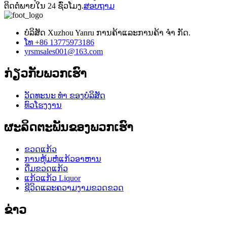
ຕິດຕໍ່ພາຍໃນ 24 ຊົ່ວໂມງ.
ສອບຖາມ
ບໍລິສັດ Xuzhou Yanru ການຄ້າແລະການຄ້າ ຈຳ ກັດ.
ໂທ +86 13775973186
yrsmsales001@163.com
ກ່ຽວ​ກັບ​ພວກ​ເຮົາ
ວັດທະນະ ທຳ ຂອງບໍລິສັດ
ທົວໂຮງງານ
ຜະລິດຕະພັນຂອງພວກເຮົາ
ຂວດແກ້ວ
ການຫຸ້ມຫໍ່ແກ້ວອາຫານ
ດື່ມຂວດແກ້ວ
ແກ້ວແກ້ວ Liquor
ຊີວິດແລະຄວາມງາມຂວດຂວດ
ຂ່າວ