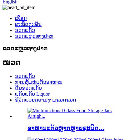
English
ເຮືອນ
ຜະລິດຕະພັນ
ຂວດແກ້ວ
ຂວດແຫຼວທາງປາກ
ຂວດແຫຼວທາງປາກ
ໝວດ
ຂວດແກ້ວ
ການຫຸ້ມຫໍ່ແກ້ວອາຫານ
ດື່ມຂວດແກ້ວ
ແກ້ວແກ້ວ Liquor
ຊີວິດແລະຄວາມງາມຂວດຂວດ
ອາຫານແກ້ວຫຼາກຫຼາຍຊະນິດ…