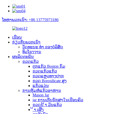
ໂທຫາພວກເຮົາ: +86 13775973186
ເຮືອນ
ກ່ຽວ​ກັບ​ພວກ​ເຮົາ
ວັດທະນະ ທຳ ຂອງບໍລິສັດ
ທົວໂຮງງານ
ຜະລິດຕະພັນ
ຂວດແກ້ວ
ຕຸກແກ້ວ Boston ກົມ
ຂວດແກ້ວແກ້ວ
ຂວດແຫຼວທາງປາກ
ຂວດ Borosilicate ສູງ
ແກ້ວແວ່ນ
ການຫຸ້ມຫໍ່ແກ້ວອາຫານ
Mason Jar
jar ການເກັບຮັກສາໃນເຮືອນຄົວ
ຂວດນ້ ຳ ມັນແກ້ວ
້ ຳ ເຜີ້ງ