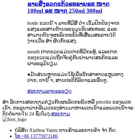
ຂາຍສົ່ງຂວດແກ້ວລະລາຍຂະ ໜາດ
100ml ຂະ ໜາດ 250ml 300ml
bottle ຂວດນ້ ຳ ລາຍທີ່ມີສີ ດຳ ເຂັ້ມປົກປ້ອງຈາກ
ແສງແລະສານຕ້ານອະນຸມູນອິດສະຫລະ, ແລະ
ສາມາດບັນຈຸຜະລິດຕະພັນທີ່ເສື່ອມສະລາຍໄດ້
ງ່າຍເມື່ອ ສຳ ຜັດກັບແສງ.
mouth ປາກຂວດແມ່ນປາກທີ່ມີກະທູ້, ແລະປາກ
ຂອງຂວດແມ່ນຖືກຈັບຄູ່ກັບຝາພາດສະຕິກແລະ
ຝາອະລູມິນຽມ.
●ມັນສ່ວນຫຼາຍແມ່ນໃຊ້ເພື່ອຮັກສາທາດແຫຼວທາງ
ປາກ, ຢານ້ ຳ, ສານປະຕິກິລິຍາແລະອື່ນໆ.
ສອບຖາມ
ລາຍລະອຽດ
ສຳ ລັບການສອບຖາມກ່ຽວກັບຜະລິດຕະພັນຫລື pricelist ຂອງພວກ
ເຮົາ, ກະລຸນາຝາກອີເມວຂອງທ່ານມາຫາພວກເຮົາແລະພວກເຮົາຈະ
ຕິດຕໍ່ພາຍໃນ 24 ຊົ່ວໂມງ.
ສອບຖາມ
ບໍລິສັດ Xuzhou Yanru ການຄ້າແລະການຄ້າ ຈຳ ກັດ.
ໂທ +86 13775973186