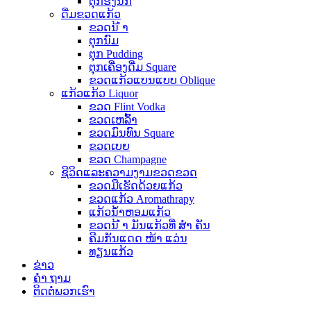
ຕຸກຮັງນົກ
ດື່ມຂວດແກ້ວ
ຂວດນ້ ຳ
ຕຸກນົມ
ຕຸກ Pudding
ຕຸກເຄື່ອງດື່ມ Square
ຂວດແກ້ວແບນແບບ Oblique
ແກ້ວແກ້ວ Liquor
ຂວດ Flint Vodka
ຂວດເຫລົ້າ
ຂວດມົນທົນ Square
ຂວດເບຍ
ຂວດ Champagne
ຊີວິດແລະຄວາມງາມຂວດຂວດ
ຂວດມືເຮັດດ້ວຍແກ້ວ
ຂວດແກ້ວ Aromathrapy
ແກ້ວນໍ້າຫອມແກ້ວ
ຂວດນ້ ຳ ມັນແກ້ວທີ່ ສຳ ຄັນ
ຄີມກັນແດດ ໜ້າ ແວ່ນ
ທຽນແກ້ວ
ຂ່າວ
ຄຳ ຖາມ
ຕິດ​ຕໍ່​ພວກ​ເຮົາ