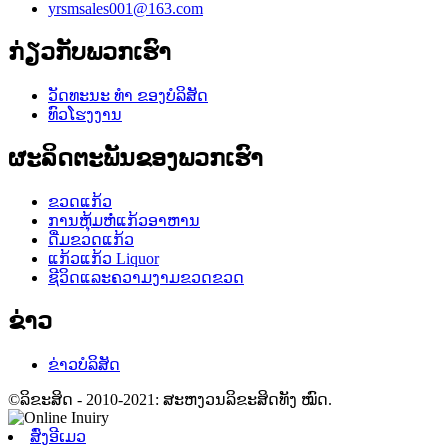
yrsmsales001@163.com
ກ່ຽວ​ກັບ​ພວກ​ເຮົາ
ວັດທະນະ ທຳ ຂອງບໍລິສັດ
ທົວໂຮງງານ
ຜະລິດຕະພັນຂອງພວກເຮົາ
ຂວດແກ້ວ
ການຫຸ້ມຫໍ່ແກ້ວອາຫານ
ດື່ມຂວດແກ້ວ
ແກ້ວແກ້ວ Liquor
ຊີວິດແລະຄວາມງາມຂວດຂວດ
ຂ່າວ
ຂ່າວບໍລິສັດ
©ລິຂະສິດ - 2010-2021: ສະຫງວນລິຂະສິດທັງ ໝົດ.
ສົ່ງອີເມວ