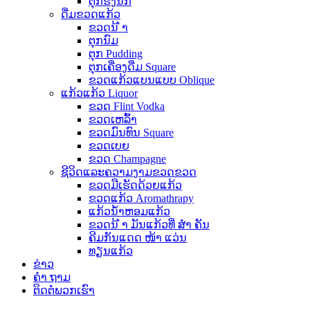
ຕຸກຮັງນົກ
ດື່ມຂວດແກ້ວ
ຂວດນ້ ຳ
ຕຸກນົມ
ຕຸກ Pudding
ຕຸກເຄື່ອງດື່ມ Square
ຂວດແກ້ວແບນແບບ Oblique
ແກ້ວແກ້ວ Liquor
ຂວດ Flint Vodka
ຂວດເຫລົ້າ
ຂວດມົນທົນ Square
ຂວດເບຍ
ຂວດ Champagne
ຊີວິດແລະຄວາມງາມຂວດຂວດ
ຂວດມືເຮັດດ້ວຍແກ້ວ
ຂວດແກ້ວ Aromathrapy
ແກ້ວນໍ້າຫອມແກ້ວ
ຂວດນ້ ຳ ມັນແກ້ວທີ່ ສຳ ຄັນ
ຄີມກັນແດດ ໜ້າ ແວ່ນ
ທຽນແກ້ວ
ຂ່າວ
ຄຳ ຖາມ
ຕິດ​ຕໍ່​ພວກ​ເຮົາ