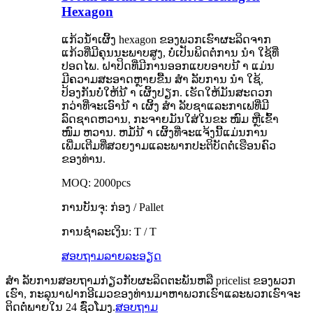
Hexagon
ແກ້ວນໍ້າເຜິ້ງ hexagon ຂອງພວກເຮົາຜະລິດຈາກ
ແກ້ວທີ່ມີຄຸນນະພາບສູງ, ບໍ່ເປັນພິດຕໍ່ການ ນຳ ໃຊ້ທີ່
ປອດໄພ. ຝາປິດທີ່ມີການອອກແບບອາບນ້ ຳ ແມ່ນ
ມີຄວາມສະອາດຫຼາຍຂື້ນ ສຳ ລັບການ ນຳ ໃຊ້,
ປ້ອງກັນບໍ່ໃຫ້ນ້ ຳ ເຜິ້ງປຽກ. ເຮັດໃຫ້ມັນສະດວກ
ກວ່າທີ່ຈະເອົານ້ ຳ ເຜິ້ງ ສຳ ລັບຊາແລະກາເຟທີ່ມີ
ລົດຊາດຫວານ, ກະຈາຍມັນໃສ່ໃນຂະ ໜົມ ຫຼືເຂົ້າ
ໜົມ ຫວານ. ຫມໍ້ນ້ ຳ ເຜິ້ງທີ່ຈະແຈ້ງນີ້ແມ່ນການ
ເພີ່ມເຕີມທີ່ສວຍງາມແລະພາກປະຕິບັດຕໍ່ເຮືອນຄົວ
ຂອງທ່ານ.
MOQ: 2000pcs
ການບັນຈຸ: ກ່ອງ / Pallet
ການຊໍາລະເງິນ: T / T
ສອບຖາມ
ລາຍລະອຽດ
ສຳ ລັບການສອບຖາມກ່ຽວກັບຜະລິດຕະພັນຫລື pricelist ຂອງພວກ
ເຮົາ, ກະລຸນາຝາກອີເມວຂອງທ່ານມາຫາພວກເຮົາແລະພວກເຮົາຈະ
ຕິດຕໍ່ພາຍໃນ 24 ຊົ່ວໂມງ.
ສອບຖາມ