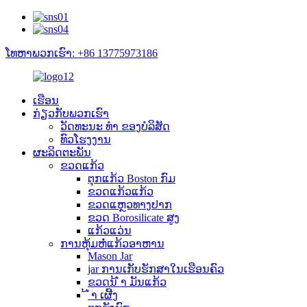
ໂທຫາພວກເຮົາ: +86 13775973186
ເຮືອນ
ກ່ຽວ​ກັບ​ພວກ​ເຮົາ
ວັດທະນະ ທຳ ຂອງບໍລິສັດ
ທົວໂຮງງານ
ຜະລິດຕະພັນ
ຂວດແກ້ວ
ຕຸກແກ້ວ Boston ກົມ
ຂວດແກ້ວແກ້ວ
ຂວດແຫຼວທາງປາກ
ຂວດ Borosilicate ສູງ
ແກ້ວແວ່ນ
ການຫຸ້ມຫໍ່ແກ້ວອາຫານ
Mason Jar
jar ການເກັບຮັກສາໃນເຮືອນຄົວ
ຂວດນ້ ຳ ມັນແກ້ວ
້ ຳ ເຜີ້ງ