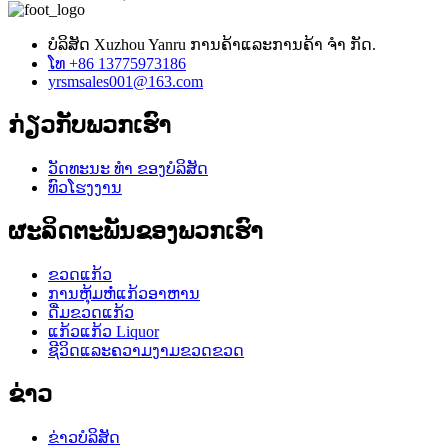
ບໍລິສັດ Xuzhou Yanru ການຄ້າແລະການຄ້າ ຈຳ ກັດ.
ໂທ +86 13775973186
yrsmsales001@163.com
ກ່ຽວ​ກັບ​ພວກ​ເຮົາ
ວັດທະນະ ທຳ ຂອງບໍລິສັດ
ທົວໂຮງງານ
ຜະລິດຕະພັນຂອງພວກເຮົາ
ຂວດແກ້ວ
ການຫຸ້ມຫໍ່ແກ້ວອາຫານ
ດື່ມຂວດແກ້ວ
ແກ້ວແກ້ວ Liquor
ຊີວິດແລະຄວາມງາມຂວດຂວດ
ຂ່າວ
ຂ່າວບໍລິສັດ