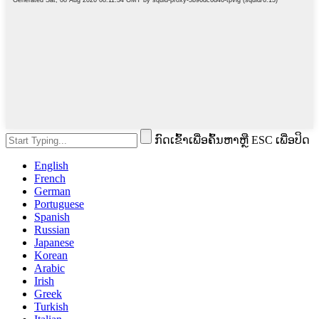
ກົດເຂົ້າເພື່ອຄົ້ນຫາຫຼື ESC ເພື່ອປິດ
English
French
German
Portuguese
Spanish
Russian
Japanese
Korean
Arabic
Irish
Greek
Turkish