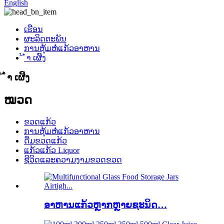
English
ເຮືອນ
ຜະລິດຕະພັນ
ການຫຸ້ມຫໍ່ແກ້ວອາຫານ
້ ຳ ເຜີ້ງ
້ ຳ ເຜີ້ງ
ໝວດ
ຂວດແກ້ວ
ການຫຸ້ມຫໍ່ແກ້ວອາຫານ
ດື່ມຂວດແກ້ວ
ແກ້ວແກ້ວ Liquor
ຊີວິດແລະຄວາມງາມຂວດຂວດ
ອາຫານແກ້ວຫຼາກຫຼາຍຊະນິດ…