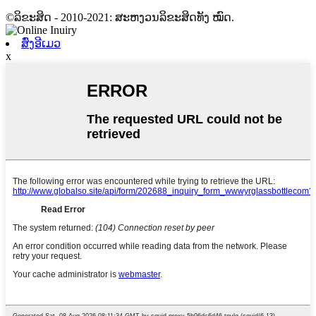
©ລິຂະສິດ - 2010-2021: ສະຫງວນລິຂະສິດທັງ ໝົດ.
ສົ່ງອີເມວ
x