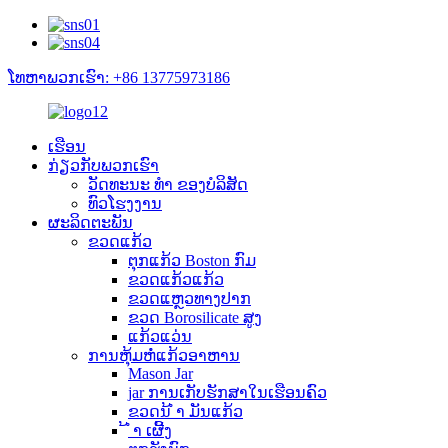
ໂທຫາພວກເຮົາ: +86 13775973186
ເຮືອນ
ກ່ຽວ​ກັບ​ພວກ​ເຮົາ
ວັດທະນະ ທຳ ຂອງບໍລິສັດ
ທົວໂຮງງານ
ຜະລິດຕະພັນ
ຂວດແກ້ວ
ຕຸກແກ້ວ Boston ກົມ
ຂວດແກ້ວແກ້ວ
ຂວດແຫຼວທາງປາກ
ຂວດ Borosilicate ສູງ
ແກ້ວແວ່ນ
ການຫຸ້ມຫໍ່ແກ້ວອາຫານ
Mason Jar
jar ການເກັບຮັກສາໃນເຮືອນຄົວ
ຂວດນ້ ຳ ມັນແກ້ວ
້ ຳ ເຜີ້ງ