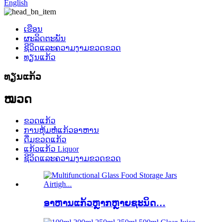
English
ເຮືອນ
ຜະລິດຕະພັນ
ຊີວິດແລະຄວາມງາມຂວດຂວດ
ທຽນແກ້ວ
ທຽນແກ້ວ
ໝວດ
ຂວດແກ້ວ
ການຫຸ້ມຫໍ່ແກ້ວອາຫານ
ດື່ມຂວດແກ້ວ
ແກ້ວແກ້ວ Liquor
ຊີວິດແລະຄວາມງາມຂວດຂວດ
ອາຫານແກ້ວຫຼາກຫຼາຍຊະນິດ…