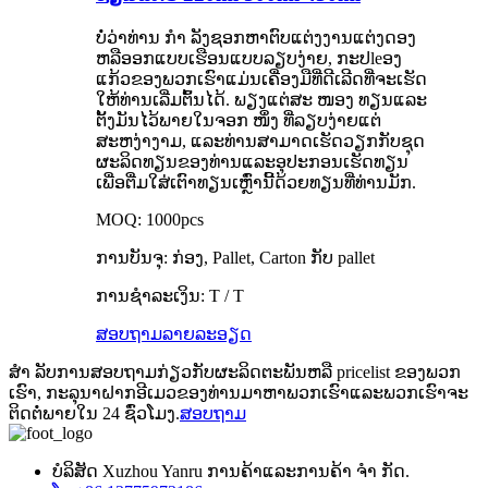
ບໍ່ວ່າທ່ານ ກຳ ລັງຊອກຫາຕົບແຕ່ງງານແຕ່ງດອງ
ຫລືອອກແບບເຮືອນແບບລຽບງ່າຍ, ກະປleອງ
ແກ້ວຂອງພວກເຮົາແມ່ນເຄື່ອງມືທີ່ດີເລີດທີ່ຈະເຮັດ
ໃຫ້ທ່ານເລີ່ມຕົ້ນໄດ້. ພຽງແຕ່ສະ ໜອງ ທຽນແລະ
ຕັ້ງມັນໄວ້ພາຍໃນຈອກ ໜຶ່ງ ທີ່ລຽບງ່າຍແຕ່
ສະຫງ່າງາມ, ແລະທ່ານສາມາດເຮັດວຽກກັບຊຸດ
ຜະລິດທຽນຂອງທ່ານແລະອຸປະກອນເຮັດທຽນ
ເພື່ອຕື່ມໃສ່ເຕົາທຽນເຫຼົ່ານີ້ດ້ວຍທຽນທີ່ທ່ານມັກ.
MOQ: 1000pcs
ການບັນຈຸ: ກ່ອງ, Pallet, Carton ກັບ pallet
ການຊໍາລະເງິນ: T / T
ສອບຖາມ
ລາຍລະອຽດ
ສຳ ລັບການສອບຖາມກ່ຽວກັບຜະລິດຕະພັນຫລື pricelist ຂອງພວກ
ເຮົາ, ກະລຸນາຝາກອີເມວຂອງທ່ານມາຫາພວກເຮົາແລະພວກເຮົາຈະ
ຕິດຕໍ່ພາຍໃນ 24 ຊົ່ວໂມງ.
ສອບຖາມ
ບໍລິສັດ Xuzhou Yanru ການຄ້າແລະການຄ້າ ຈຳ ກັດ.