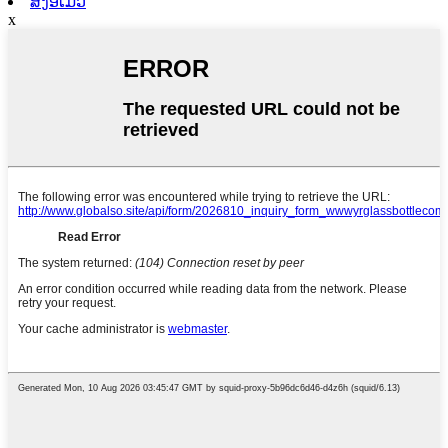
ສົ່ງອີເມວ
x