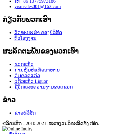
ໂທ +86 13775973186
yrsmsales001@163.com
ກ່ຽວ​ກັບ​ພວກ​ເຮົາ
ວັດທະນະ ທຳ ຂອງບໍລິສັດ
ທົວໂຮງງານ
ຜະລິດຕະພັນຂອງພວກເຮົາ
ຂວດແກ້ວ
ການຫຸ້ມຫໍ່ແກ້ວອາຫານ
ດື່ມຂວດແກ້ວ
ແກ້ວແກ້ວ Liquor
ຊີວິດແລະຄວາມງາມຂວດຂວດ
ຂ່າວ
ຂ່າວບໍລິສັດ
©ລິຂະສິດ - 2010-2021: ສະຫງວນລິຂະສິດທັງ ໝົດ.