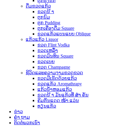
ຕຸກຮັງນົກ
ດື່ມຂວດແກ້ວ
ຂວດນ້ ຳ
ຕຸກນົມ
ຕຸກ Pudding
ຕຸກເຄື່ອງດື່ມ Square
ຂວດແກ້ວແບນແບບ Oblique
ແກ້ວແກ້ວ Liquor
ຂວດ Flint Vodka
ຂວດເຫລົ້າ
ຂວດມົນທົນ Square
ຂວດເບຍ
ຂວດ Champagne
ຊີວິດແລະຄວາມງາມຂວດຂວດ
ຂວດມືເຮັດດ້ວຍແກ້ວ
ຂວດແກ້ວ Aromathrapy
ແກ້ວນໍ້າຫອມແກ້ວ
ຂວດນ້ ຳ ມັນແກ້ວທີ່ ສຳ ຄັນ
ຄີມກັນແດດ ໜ້າ ແວ່ນ
ທຽນແກ້ວ
ຂ່າວ
ຄຳ ຖາມ
ຕິດ​ຕໍ່​ພວກ​ເຮົາ