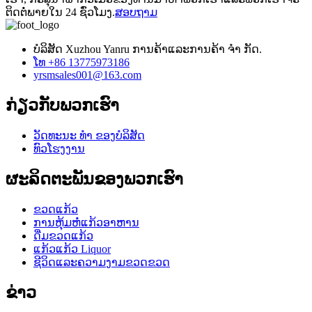
ຕິດຕໍ່ພາຍໃນ 24 ຊົ່ວໂມງ.
ສອບຖາມ
ບໍລິສັດ Xuzhou Yanru ການຄ້າແລະການຄ້າ ຈຳ ກັດ.
ໂທ +86 13775973186
yrsmsales001@163.com
ກ່ຽວ​ກັບ​ພວກ​ເຮົາ
ວັດທະນະ ທຳ ຂອງບໍລິສັດ
ທົວໂຮງງານ
ຜະລິດຕະພັນຂອງພວກເຮົາ
ຂວດແກ້ວ
ການຫຸ້ມຫໍ່ແກ້ວອາຫານ
ດື່ມຂວດແກ້ວ
ແກ້ວແກ້ວ Liquor
ຊີວິດແລະຄວາມງາມຂວດຂວດ
ຂ່າວ