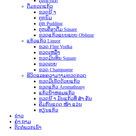
ຕຸກຮັງນົກ
ດື່ມຂວດແກ້ວ
ຂວດນ້ ຳ
ຕຸກນົມ
ຕຸກ Pudding
ຕຸກເຄື່ອງດື່ມ Square
ຂວດແກ້ວແບນແບບ Oblique
ແກ້ວແກ້ວ Liquor
ຂວດ Flint Vodka
ຂວດເຫລົ້າ
ຂວດມົນທົນ Square
ຂວດເບຍ
ຂວດ Champagne
ຊີວິດແລະຄວາມງາມຂວດຂວດ
ຂວດມືເຮັດດ້ວຍແກ້ວ
ຂວດແກ້ວ Aromathrapy
ແກ້ວນໍ້າຫອມແກ້ວ
ຂວດນ້ ຳ ມັນແກ້ວທີ່ ສຳ ຄັນ
ຄີມກັນແດດ ໜ້າ ແວ່ນ
ທຽນແກ້ວ
ຂ່າວ
ຄຳ ຖາມ
ຕິດ​ຕໍ່​ພວກ​ເຮົາ