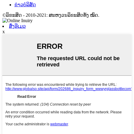
ຂ່າວບໍລິສັດ
©ລິຂະສິດ - 2010-2021: ສະຫງວນລິຂະສິດທັງ ໝົດ.
ສົ່ງອີເມວ
x