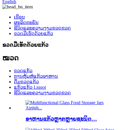
English
ເຮືອນ
ຜະລິດຕະພັນ
ຊີວິດແລະຄວາມງາມຂວດຂວດ
ຂວດມືເຮັດດ້ວຍແກ້ວ
ຂວດມືເຮັດດ້ວຍແກ້ວ
ໝວດ
ຂວດແກ້ວ
ການຫຸ້ມຫໍ່ແກ້ວອາຫານ
ດື່ມຂວດແກ້ວ
ແກ້ວແກ້ວ Liquor
ຊີວິດແລະຄວາມງາມຂວດຂວດ
ອາຫານແກ້ວຫຼາກຫຼາຍຊະນິດ…