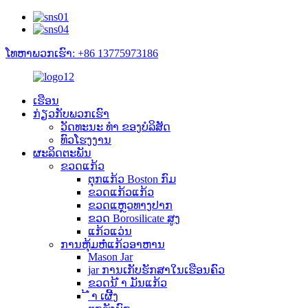
ໂທຫາພວກເຮົາ: +86 13775973186
ເຮືອນ
ກ່ຽວ​ກັບ​ພວກ​ເຮົາ
ວັດທະນະ ທຳ ຂອງບໍລິສັດ
ທົວໂຮງງານ
ຜະລິດຕະພັນ
ຂວດແກ້ວ
ຕຸກແກ້ວ Boston ກົມ
ຂວດແກ້ວແກ້ວ
ຂວດແຫຼວທາງປາກ
ຂວດ Borosilicate ສູງ
ແກ້ວແວ່ນ
ການຫຸ້ມຫໍ່ແກ້ວອາຫານ
Mason Jar
jar ການເກັບຮັກສາໃນເຮືອນຄົວ
ຂວດນ້ ຳ ມັນແກ້ວ
້ ຳ ເຜີ້ງ