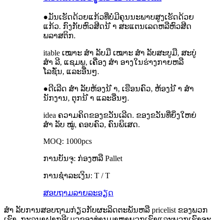
●ມັນເຮັດດ້ວຍແກ້ວທີ່ບໍ່ມີຄຸນນະພາບສູງເຮັດດ້ວຍ
ແກ້ວ. ກົງກັບຫົວສີດນ້ ຳ ສະແຕນເລດຫລືຫົວສີດ
ພລາສຕິກ.
itable ເໝາະ ສຳ ລັບມື ເໝາະ ສຳ ລັບສະບູມື, ສະບູ່
ສຳ ລີ, ແຊມພູ, ເຄື່ອງ ສຳ ອາງໃນຮ່າງກາຍຫລື
ໂລຊັ່ນ, ແລະອື່ນໆ.
●ດີເລີດ ສຳ ລັບຫ້ອງນ້ ຳ, ເຮືອນຄົວ, ຫ້ອງນ້ ຳ ສຳ
ນັກງານ, ຕຸກນ້ ຳ ແລະອື່ນໆ.
idea ຄວາມຄິດຂອງຂວັນເລີດ. ຂອງຂວັນທີ່ຍິ່ງໃຫຍ່
ສຳ ລັບ ໝູ່, ຄອບຄົວ, ຄົນພິເສດ.
MOQ: 1000pcs
ການບັນຈຸ: ກ່ອງຫລື Pallet
ການຊໍາລະເງິນ: T / T
ສອບຖາມ
ລາຍລະອຽດ
ສຳ ລັບການສອບຖາມກ່ຽວກັບຜະລິດຕະພັນຫລື pricelist ຂອງພວກ
ເຮົາ, ກະລຸນາຝາກອີເມວຂອງທ່ານມາຫາພວກເຮົາແລະພວກເຮົາຈະ