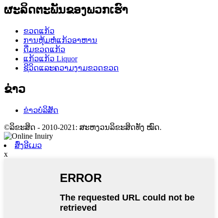
ຜະລິດຕະພັນຂອງພວກເຮົາ
ຂວດແກ້ວ
ການຫຸ້ມຫໍ່ແກ້ວອາຫານ
ດື່ມຂວດແກ້ວ
ແກ້ວແກ້ວ Liquor
ຊີວິດແລະຄວາມງາມຂວດຂວດ
ຂ່າວ
ຂ່າວບໍລິສັດ
©ລິຂະສິດ - 2010-2021: ສະຫງວນລິຂະສິດທັງ ໝົດ.
ສົ່ງອີເມວ
x