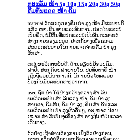
ກະແລັມ ໜ້າ 5g 10g 15g 20g 30g 50g
ຄີມກັນແດດ ໜ້າ ຄີມ
material ວັດສະດຸຂອງຄີມ ບຳ ລຸງ ໜ້າ ມີສະພາບດີ
ແກ້ວ ໜາ, ທົນທານແລະທົນທານ, ປອດໄພແລະບໍ່
ເປັນພິດ, ບໍ່ມີກິ່ນທີ່ແປກແລະບໍ່ເປັນອັນຕະລາຍຕໍ່
ຮ່າງກາຍຂອງມະນຸດ, ປາກກ້ວາງເພື່ອຄວາມ
ສະດວກສະບາຍໃນການແຈກຈ່າຍຄີມ ບຳ ລຸງ
ຮັກສາ.
craft ຜະລິດຕະພັນດີ, ດ້ານລຽບບໍ່ມີຂອບຄົມ,
ຝາປິດສະກູດ້ວຍຝາພາຍໃນ, ປະທັບຕາທີ່ ໜ້າ
ເຊື່ອຖືແລະມີອາກາດດີ, ມີການຮົ່ວໄຫລແລະ
ປ້ອງກັນມົນລະພິດທາງອາກາດ.
used ຖືກ ນຳ ໃຊ້ຢ່າງກວ້າງຂວາງ ສຳ ລັບ
ຜະລິດຕະພັນ ສຳ ລັບແຕ່ງ ໜ້າ, ຄີມ ບຳ ລຸງ
ສາຍຕາ, ຮີມສົບ, ຄີມ ບຳ ລຸງ, ຄີມ ສຳ ຄັນແລະ
ຜະລິດຕະພັນ ບຳ ລຸງຜິວອື່ນໆ, ຂະ ໜາດ ນ້ອຍ
ເໝາະ ສຳ ລັບບັນຈຸເຄື່ອງ ສຳ ອາງຫຸ້ມຫໍ່ໃນເວລາ
ເດີນທາງ.
ຕົວຢ່າງ: ຖ້າທ່ານຕ້ອງການເບິ່ງຕົວຢ່າງກ່ອນ,
ກະລຸນາຕິດຕໍ່ບໍລິການລູກຄ້າຂອງພວກເຮົາແລະ