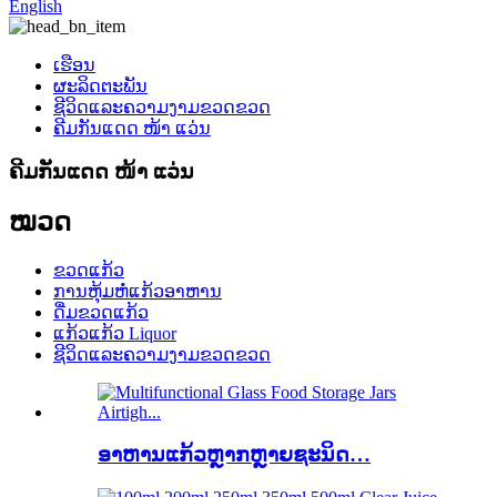
English
ເຮືອນ
ຜະລິດຕະພັນ
ຊີວິດແລະຄວາມງາມຂວດຂວດ
ຄີມກັນແດດ ໜ້າ ແວ່ນ
ຄີມກັນແດດ ໜ້າ ແວ່ນ
ໝວດ
ຂວດແກ້ວ
ການຫຸ້ມຫໍ່ແກ້ວອາຫານ
ດື່ມຂວດແກ້ວ
ແກ້ວແກ້ວ Liquor
ຊີວິດແລະຄວາມງາມຂວດຂວດ
ອາຫານແກ້ວຫຼາກຫຼາຍຊະນິດ…