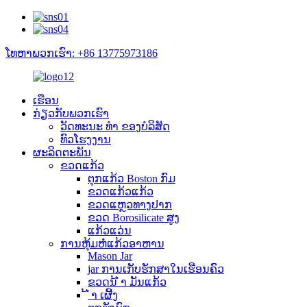
ໂທຫາພວກເຮົາ: +86 13775973186
ເຮືອນ
ກ່ຽວ​ກັບ​ພວກ​ເຮົາ
ວັດທະນະ ທຳ ຂອງບໍລິສັດ
ທົວໂຮງງານ
ຜະລິດຕະພັນ
ຂວດແກ້ວ
ຕຸກແກ້ວ Boston ກົມ
ຂວດແກ້ວແກ້ວ
ຂວດແຫຼວທາງປາກ
ຂວດ Borosilicate ສູງ
ແກ້ວແວ່ນ
ການຫຸ້ມຫໍ່ແກ້ວອາຫານ
Mason Jar
jar ການເກັບຮັກສາໃນເຮືອນຄົວ
ຂວດນ້ ຳ ມັນແກ້ວ
້ ຳ ເຜີ້ງ