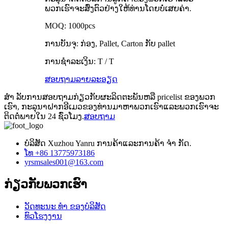
ພວກເຮົາຈະສົ່ງຕົວຢ່າງໃຫ້ທ່ານໂດຍບໍ່ເສຍຄ່າ.
MOQ: 1000pcs
ການບັນຈຸ: ກ່ອງ, Pallet, Carton ກັບ pallet
ການຊໍາລະເງິນ: T / T
ສອບຖາມ
ລາຍລະອຽດ
ສຳ ລັບການສອບຖາມກ່ຽວກັບຜະລິດຕະພັນຫລື pricelist ຂອງພວກ
ເຮົາ, ກະລຸນາຝາກອີເມວຂອງທ່ານມາຫາພວກເຮົາແລະພວກເຮົາຈະ
ຕິດຕໍ່ພາຍໃນ 24 ຊົ່ວໂມງ.
ສອບຖາມ
ບໍລິສັດ Xuzhou Yanru ການຄ້າແລະການຄ້າ ຈຳ ກັດ.
ໂທ +86 13775973186
yrsmsales001@163.com
ກ່ຽວ​ກັບ​ພວກ​ເຮົາ
ວັດທະນະ ທຳ ຂອງບໍລິສັດ
ທົວໂຮງງານ