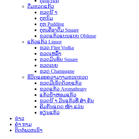
ຕຸກຮັງນົກ
ດື່ມຂວດແກ້ວ
ຂວດນ້ ຳ
ຕຸກນົມ
ຕຸກ Pudding
ຕຸກເຄື່ອງດື່ມ Square
ຂວດແກ້ວແບນແບບ Oblique
ແກ້ວແກ້ວ Liquor
ຂວດ Flint Vodka
ຂວດເຫລົ້າ
ຂວດມົນທົນ Square
ຂວດເບຍ
ຂວດ Champagne
ຊີວິດແລະຄວາມງາມຂວດຂວດ
ຂວດມືເຮັດດ້ວຍແກ້ວ
ຂວດແກ້ວ Aromathrapy
ແກ້ວນໍ້າຫອມແກ້ວ
ຂວດນ້ ຳ ມັນແກ້ວທີ່ ສຳ ຄັນ
ຄີມກັນແດດ ໜ້າ ແວ່ນ
ທຽນແກ້ວ
ຂ່າວ
ຄຳ ຖາມ
ຕິດ​ຕໍ່​ພວກ​ເຮົາ