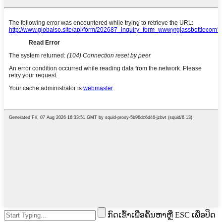
ກົດເຂົ້າເພື່ອຄົ້ນຫາຫຼື ESC ເພື່ອປິດ