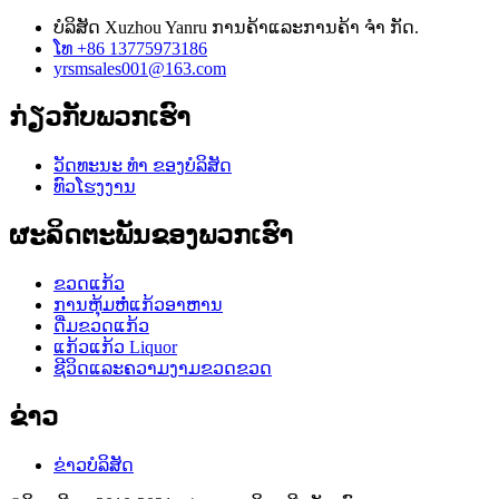
ບໍລິສັດ Xuzhou Yanru ການຄ້າແລະການຄ້າ ຈຳ ກັດ.
ໂທ +86 13775973186
yrsmsales001@163.com
ກ່ຽວ​ກັບ​ພວກ​ເຮົາ
ວັດທະນະ ທຳ ຂອງບໍລິສັດ
ທົວໂຮງງານ
ຜະລິດຕະພັນຂອງພວກເຮົາ
ຂວດແກ້ວ
ການຫຸ້ມຫໍ່ແກ້ວອາຫານ
ດື່ມຂວດແກ້ວ
ແກ້ວແກ້ວ Liquor
ຊີວິດແລະຄວາມງາມຂວດຂວດ
ຂ່າວ
ຂ່າວບໍລິສັດ