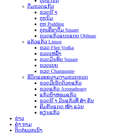
ຕຸກຮັງນົກ
ດື່ມຂວດແກ້ວ
ຂວດນ້ ຳ
ຕຸກນົມ
ຕຸກ Pudding
ຕຸກເຄື່ອງດື່ມ Square
ຂວດແກ້ວແບນແບບ Oblique
ແກ້ວແກ້ວ Liquor
ຂວດ Flint Vodka
ຂວດເຫລົ້າ
ຂວດມົນທົນ Square
ຂວດເບຍ
ຂວດ Champagne
ຊີວິດແລະຄວາມງາມຂວດຂວດ
ຂວດມືເຮັດດ້ວຍແກ້ວ
ຂວດແກ້ວ Aromathrapy
ແກ້ວນໍ້າຫອມແກ້ວ
ຂວດນ້ ຳ ມັນແກ້ວທີ່ ສຳ ຄັນ
ຄີມກັນແດດ ໜ້າ ແວ່ນ
ທຽນແກ້ວ
ຂ່າວ
ຄຳ ຖາມ
ຕິດ​ຕໍ່​ພວກ​ເຮົາ