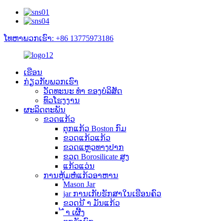
ໂທຫາພວກເຮົາ: +86 13775973186
ເຮືອນ
ກ່ຽວ​ກັບ​ພວກ​ເຮົາ
ວັດທະນະ ທຳ ຂອງບໍລິສັດ
ທົວໂຮງງານ
ຜະລິດຕະພັນ
ຂວດແກ້ວ
ຕຸກແກ້ວ Boston ກົມ
ຂວດແກ້ວແກ້ວ
ຂວດແຫຼວທາງປາກ
ຂວດ Borosilicate ສູງ
ແກ້ວແວ່ນ
ການຫຸ້ມຫໍ່ແກ້ວອາຫານ
Mason Jar
jar ການເກັບຮັກສາໃນເຮືອນຄົວ
ຂວດນ້ ຳ ມັນແກ້ວ
້ ຳ ເຜີ້ງ