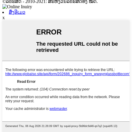
©ລິຂະສິດ - 2010-2021: ສະຫງວນລິຂະສິດທັງ ໝົດ.
ສົ່ງອີເມວ
x