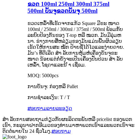
ຂວດ 100ml 250ml 300ml 375ml
500ml ບັນຈຸຂວດບັນຈຸ 500ml
ຂວດເຫລົ້າທີ່ເຮັດຈາກແກ້ວ Square ມີຂະ ໜາດ
100ml / 250ml / 300ml / 375ml / 500ml ພ້ອມກັບ
ລະບົບປ້ອງກັນຂອງ T-top ຫລື ໝວກ. ມັນມີລຸ່ມຫ
ນາ. ຮ່າງກາຍສີ່ຫລ່ຽມຂອງມັນແມ່ນພື້ນຜິວລຽບ
ເຮັດໃຫ້ການສະ ໝັກ ປ້າຍຊື່ໄດ້ໄວແລະງ່າຍດາຍ.
ມັນ
’
s ທີ່ດີເລີດ ສຳ ລັບການຫຸ້ມຫໍ່ເຄື່ອງບັນຈຸຂະ
ໜາດ ນ້ອຍແຕ່ກໍ່ຍັງຈະເປັນເຄື່ອງປັ່ນປ່ວນ ສຳ ລັບ
ເຫລົ້າ, ໂຊດາແລະນ້ ຳ ເຊື່ອມ.
MOQ: 5000pcs
ການບັນຈຸ: ກ່ອງຫລື Pallet
ການຊໍາລະເງິນ: T / T
ສອບຖາມ
ລາຍລະອຽດ
ສຳ ລັບການສອບຖາມກ່ຽວກັບຜະລິດຕະພັນຫລື pricelist ຂອງພວກ
ເຮົາ, ກະລຸນາຝາກອີເມວຂອງທ່ານມາຫາພວກເຮົາແລະພວກເຮົາຈະ
ຕິດຕໍ່ພາຍໃນ 24 ຊົ່ວໂມງ.
ສອບຖາມ