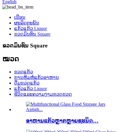
English
ເຮືອນ
ຜະລິດຕະພັນ
ແກ້ວແກ້ວ Liquor
ຂວດມົນທົນ Square
ຂວດມົນທົນ Square
ໝວດ
ຂວດແກ້ວ
ການຫຸ້ມຫໍ່ແກ້ວອາຫານ
ດື່ມຂວດແກ້ວ
ແກ້ວແກ້ວ Liquor
ຊີວິດແລະຄວາມງາມຂວດຂວດ
ອາຫານແກ້ວຫຼາກຫຼາຍຊະນິດ…