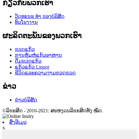
ກ່ຽວ​ກັບ​ພວກ​ເຮົາ
ວັດທະນະ ທຳ ຂອງບໍລິສັດ
ທົວໂຮງງານ
ຜະລິດຕະພັນຂອງພວກເຮົາ
ຂວດແກ້ວ
ການຫຸ້ມຫໍ່ແກ້ວອາຫານ
ດື່ມຂວດແກ້ວ
ແກ້ວແກ້ວ Liquor
ຊີວິດແລະຄວາມງາມຂວດຂວດ
ຂ່າວ
ຂ່າວບໍລິສັດ
©ລິຂະສິດ - 2010-2021: ສະຫງວນລິຂະສິດທັງ ໝົດ.
ສົ່ງອີເມວ
x