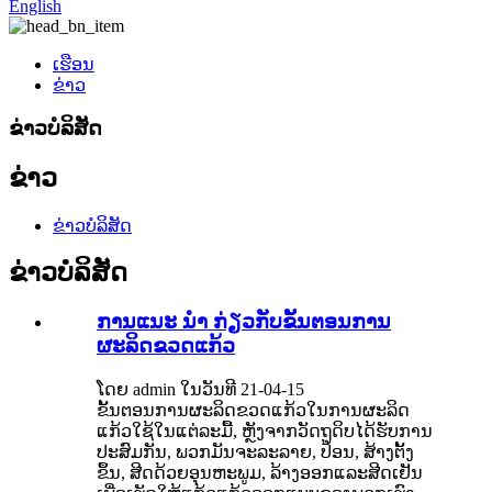
English
ເຮືອນ
ຂ່າວ
ຂ່າວບໍລິສັດ
ຂ່າວ
ຂ່າວບໍລິສັດ
ຂ່າວບໍລິສັດ
ການແນະ ນຳ ກ່ຽວກັບຂັ້ນຕອນການ
ຜະລິດຂວດແກ້ວ
ໂດຍ admin ໃນວັນທີ 21-04-15
ຂັ້ນຕອນການຜະລິດຂວດແກ້ວໃນການຜະລິດ
ແກ້ວໃຊ້ໃນແຕ່ລະມື້, ຫຼັງຈາກວັດຖຸດິບໄດ້ຮັບການ
ປະສົມກັນ, ພວກມັນຈະລະລາຍ, ປ້ອນ, ສ້າງຕັ້ງ
ຂຶ້ນ, ສີດດ້ວຍອຸນຫະພູມ, ລ້າງອອກແລະສີດເຢັນ