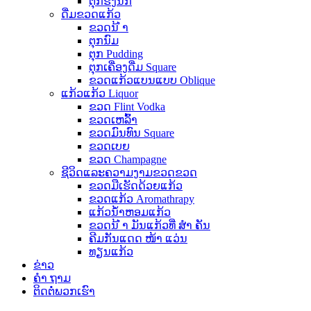
ຕຸກຮັງນົກ
ດື່ມຂວດແກ້ວ
ຂວດນ້ ຳ
ຕຸກນົມ
ຕຸກ Pudding
ຕຸກເຄື່ອງດື່ມ Square
ຂວດແກ້ວແບນແບບ Oblique
ແກ້ວແກ້ວ Liquor
ຂວດ Flint Vodka
ຂວດເຫລົ້າ
ຂວດມົນທົນ Square
ຂວດເບຍ
ຂວດ Champagne
ຊີວິດແລະຄວາມງາມຂວດຂວດ
ຂວດມືເຮັດດ້ວຍແກ້ວ
ຂວດແກ້ວ Aromathrapy
ແກ້ວນໍ້າຫອມແກ້ວ
ຂວດນ້ ຳ ມັນແກ້ວທີ່ ສຳ ຄັນ
ຄີມກັນແດດ ໜ້າ ແວ່ນ
ທຽນແກ້ວ
ຂ່າວ
ຄຳ ຖາມ
ຕິດ​ຕໍ່​ພວກ​ເຮົາ