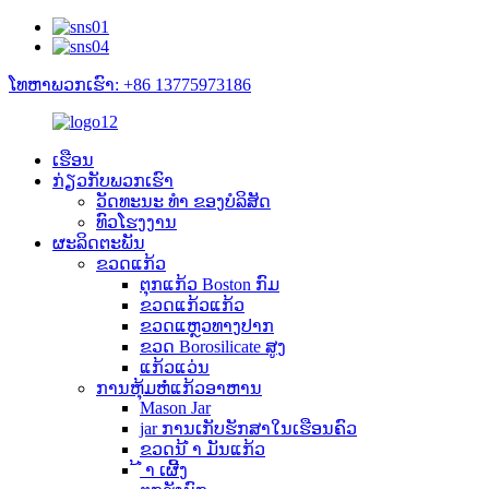
ໂທຫາພວກເຮົາ: +86 13775973186
ເຮືອນ
ກ່ຽວ​ກັບ​ພວກ​ເຮົາ
ວັດທະນະ ທຳ ຂອງບໍລິສັດ
ທົວໂຮງງານ
ຜະລິດຕະພັນ
ຂວດແກ້ວ
ຕຸກແກ້ວ Boston ກົມ
ຂວດແກ້ວແກ້ວ
ຂວດແຫຼວທາງປາກ
ຂວດ Borosilicate ສູງ
ແກ້ວແວ່ນ
ການຫຸ້ມຫໍ່ແກ້ວອາຫານ
Mason Jar
jar ການເກັບຮັກສາໃນເຮືອນຄົວ
ຂວດນ້ ຳ ມັນແກ້ວ
້ ຳ ເຜີ້ງ