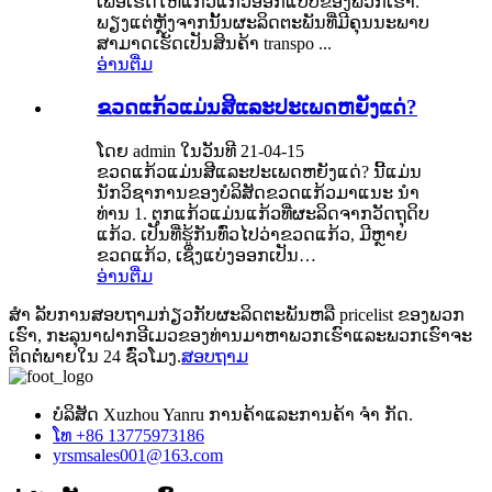
ເພື່ອເຮັດໃຫ້ແກ້ວແກ້ວອອກແບບຂອງພວກເຮົາ.
ພຽງແຕ່ຫຼັງຈາກນັ້ນຜະລິດຕະພັນທີ່ມີຄຸນນະພາບ
ສາມາດເຮັດເປັນສິນຄ້າ transpo ...
ອ່ານ​ຕື່ມ
ຂວດແກ້ວແມ່ນສີແລະປະເພດຫຍັງແດ່?
ໂດຍ admin ໃນວັນທີ 21-04-15
ຂວດແກ້ວແມ່ນສີແລະປະເພດຫຍັງແດ່? ນີ້ແມ່ນ
ນັກວິຊາການຂອງບໍລິສັດຂວດແກ້ວມາແນະ ນຳ
ທ່ານ 1. ຕຸກແກ້ວແມ່ນແກ້ວທີ່ຜະລິດຈາກວັດຖຸດິບ
ແກ້ວ. ເປັນທີ່ຮູ້ກັນທົ່ວໄປວ່າຂວດແກ້ວ, ມີຫຼາຍ
ຂວດແກ້ວ, ເຊິ່ງແບ່ງອອກເປັນ…
ອ່ານ​ຕື່ມ
ສຳ ລັບການສອບຖາມກ່ຽວກັບຜະລິດຕະພັນຫລື pricelist ຂອງພວກ
ເຮົາ, ກະລຸນາຝາກອີເມວຂອງທ່ານມາຫາພວກເຮົາແລະພວກເຮົາຈະ
ຕິດຕໍ່ພາຍໃນ 24 ຊົ່ວໂມງ.
ສອບຖາມ
ບໍລິສັດ Xuzhou Yanru ການຄ້າແລະການຄ້າ ຈຳ ກັດ.
ໂທ +86 13775973186
yrsmsales001@163.com