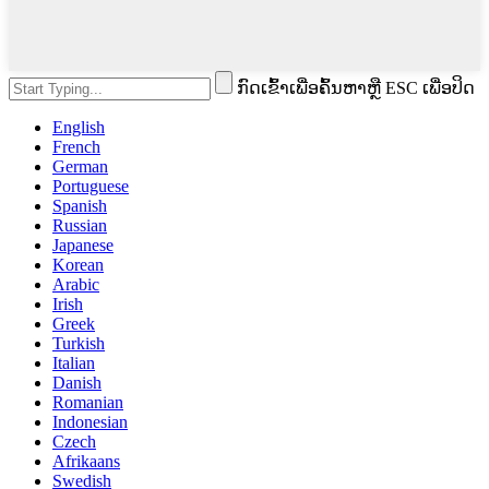
ກົດເຂົ້າເພື່ອຄົ້ນຫາຫຼື ESC ເພື່ອປິດ
English
French
German
Portuguese
Spanish
Russian
Japanese
Korean
Arabic
Irish
Greek
Turkish
Italian
Danish
Romanian
Indonesian
Czech
Afrikaans
Swedish