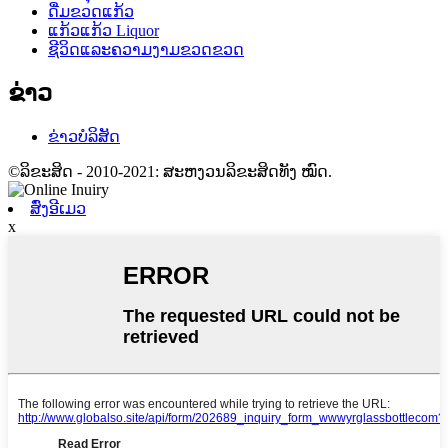
ດື່ມຂວດແກ້ວ
ແກ້ວແກ້ວ Liquor
ຊີວິດແລະຄວາມງາມຂວດຂວດ
ຂ່າວ
ຂ່າວບໍລິສັດ
©ລິຂະສິດ - 2010-2021: ສະຫງວນລິຂະສິດທັງ ໝົດ.
ສົ່ງອີເມວ
x