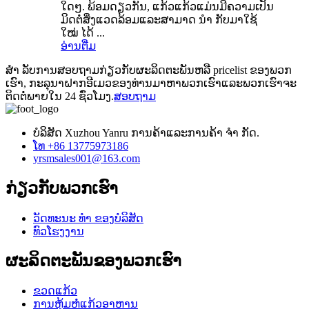
ໃດໆ. ພ້ອມດຽວກັນ, ແກ້ວແກ້ວແມ່ນມີຄວາມເປັນ
ມິດຕໍ່ສິ່ງແວດລ້ອມແລະສາມາດ ນຳ ກັບມາໃຊ້
ໃໝ່ ໄດ້ ...
ອ່ານ​ຕື່ມ
ສຳ ລັບການສອບຖາມກ່ຽວກັບຜະລິດຕະພັນຫລື pricelist ຂອງພວກ
ເຮົາ, ກະລຸນາຝາກອີເມວຂອງທ່ານມາຫາພວກເຮົາແລະພວກເຮົາຈະ
ຕິດຕໍ່ພາຍໃນ 24 ຊົ່ວໂມງ.
ສອບຖາມ
ບໍລິສັດ Xuzhou Yanru ການຄ້າແລະການຄ້າ ຈຳ ກັດ.
ໂທ +86 13775973186
yrsmsales001@163.com
ກ່ຽວ​ກັບ​ພວກ​ເຮົາ
ວັດທະນະ ທຳ ຂອງບໍລິສັດ
ທົວໂຮງງານ
ຜະລິດຕະພັນຂອງພວກເຮົາ
ຂວດແກ້ວ
ການຫຸ້ມຫໍ່ແກ້ວອາຫານ