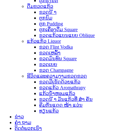
ຕຸກຮັງນົກ
ດື່ມຂວດແກ້ວ
ຂວດນ້ ຳ
ຕຸກນົມ
ຕຸກ Pudding
ຕຸກເຄື່ອງດື່ມ Square
ຂວດແກ້ວແບນແບບ Oblique
ແກ້ວແກ້ວ Liquor
ຂວດ Flint Vodka
ຂວດເຫລົ້າ
ຂວດມົນທົນ Square
ຂວດເບຍ
ຂວດ Champagne
ຊີວິດແລະຄວາມງາມຂວດຂວດ
ຂວດມືເຮັດດ້ວຍແກ້ວ
ຂວດແກ້ວ Aromathrapy
ແກ້ວນໍ້າຫອມແກ້ວ
ຂວດນ້ ຳ ມັນແກ້ວທີ່ ສຳ ຄັນ
ຄີມກັນແດດ ໜ້າ ແວ່ນ
ທຽນແກ້ວ
ຂ່າວ
ຄຳ ຖາມ
ຕິດ​ຕໍ່​ພວກ​ເຮົາ