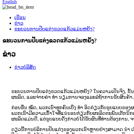
English
ເຮືອນ
ຂ່າວ
ຂະບວນການປັບແຕ່ງຂວດແກ້ວແມ່ນຫຍັງ?
ຂະບວນການປັບແຕ່ງຂວດແກ້ວແມ່ນຫຍັງ?
ຂ່າວ
ຂ່າວບໍລິສັດ
ຂະບວນການປັບແຕ່ງຂວດແກ້ວແມ່ນຫຍັງ? ໃນຄວາມເປັນຈິງ, ຂັ້ນຕ
ຜະລິດ, ແລະຈ່າຍຄ່າ ທຳ ນຽມການຈອງແລະລໍຖ້າການຮັບສິນຄ້າ.
ກ່ອນອື່ນ ໝົດ, ພວກເຮົາທຸກຄົນເບິ່ງ ທຳ ອິດກ່ຽວກັບຮູບແບບ
ພວກເຮົາມີຄວາມເຂົ້າໃຈທີ່ແນ່ນອນກ່ຽວກັບຜະລິດຕະພັນເຕັກນິ
ຜະລິດແມ່ນດີ, ແຕ່ຮູບແບບດັ່ງກ່າວບໍ່ໄດ້ຮັບຜົນທີ່ທ່ານຕ້ອງການ, 
ດຽວນີ້ການບໍລິການປັບແຕ່ງຂອງພວກເຮົາຫຼາຍຢ່າງສາມາດ ນຳ ເອົ