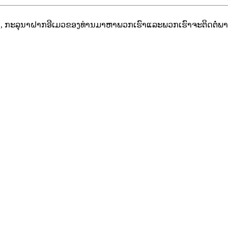
າ, ກະລຸນາຝາກອີເມວຂອງທ່ານມາຫາພວກເຮົາແລະພວກເຮົາຈະຕິດຕໍ່ພາຍ