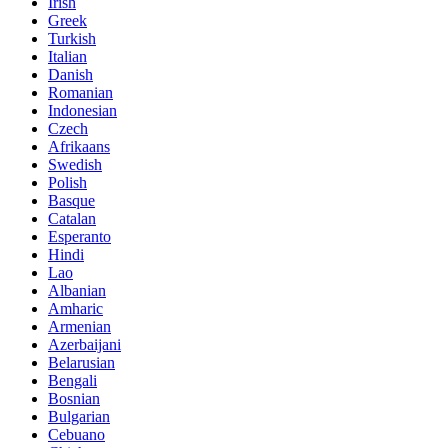
Irish
Greek
Turkish
Italian
Danish
Romanian
Indonesian
Czech
Afrikaans
Swedish
Polish
Basque
Catalan
Esperanto
Hindi
Lao
Albanian
Amharic
Armenian
Azerbaijani
Belarusian
Bengali
Bosnian
Bulgarian
Cebuano