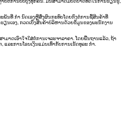
ຍຕໍ່ການປັບປຸງທຸກຄົນ. ມັນສາມາດມີບົດບາດທີ່ດີໃນການຮຽນຮູ້,
ທີ່ ກຳ ນົດເອງຫຼືສົ່ງຜົນກະທົບໂດຍກົງຕໍ່ການຊື້ສິນຄ້າທີ່
ຮຽນເອງ, ກວດເບິ່ງສິນຄ້າບໍລິຫານດ້ວຍຂໍ້ມູນຂອງພະນັກງານ
ານຍັງສາມາດເອົາໃຈໃສ່ຕໍ່ການເຈລະຈາລາຄາ. ໂດຍພື້ນຖານແລ້ວ, ຖ້າ
ກ, ແລະການໂອນເງິນແມ່ນເທົ່າກັບການເຮັດທຸລະ ກຳ.