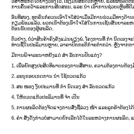
ວິສາຫະກິດໄດ້ຢ່າງວ່ອງໄວ, ເຊິ່ງມັນສະດວກຫຼາຍ, ແລະຜະລິດຕະ
ການຄົ້ນຄວ້າແລະການສິດສອນ, ແລະ ນຳ ເອົາການຊ່ວຍເຫຼືອທີ່ດ
ອັນທີສອງ, ທຸກຄົນກໍ່ຄວນເອົາໃຈໃສ່ວ່າເມື່ອມີການຮ່ວມມືທາງດ້ານ
ກຽມພ້ອມແລ້ວ, ພວກເຮົາຕ້ອງເອົາໃຈໃສ່ໃນການເຊັນສັນຍາລະຫວ່
ຕ້ອນຮັບຂອງຜູ້ຜະລິດ.
ຕົວຢ່າງ, ບໍ່ວ່າສິນຄ້າຄົງຄັງແມ່ນພຽງພໍ, ໂຄງການທີ່ ກຳ ນົດເອງ
ທ່ານຊື້ໃນປະລິມານຫຼາຍ, ລາຄາປົກກະຕິກໍ່ຈະຕໍ່າກວ່າ. ຫຼັງຈາ
ມີການພິຈາລະນາຫຍັງແດ່ ສຳ ລັບການປັບແຕ່ງ?
1. ເພື່ອຍົກສູງປະສິດທິພາບຂອງການສື່ສານ, ຄວາມຕ້ອງການຕ້ອ
2. ລະບຸຂອບເຂດການ ນຳ ໃຊ້ຂວດແກ້ວ
3. ສະ ໜອງ ງົບປະມານທີ່ ກຳ ນົດເອງ ສຳ ລັບຂວດແກ້ວ
4. ໃຫ້ຂວດແກ້ວປະລິມານທີ່ ຈຳ ເປັນ
5. ການຜະລິດຕ້ອງຈັດແຈງການສັ່ງຊື້ລ່ວງ ໜ້າ ແລະລູກຄ້າຕ້ອງ
6. ຄຳ ສັ່ງດັ່ງກ່າວບໍ່ສາມາດຍົກເລີກໄດ້ໃນລະຫວ່າງການຜະລິດ, 