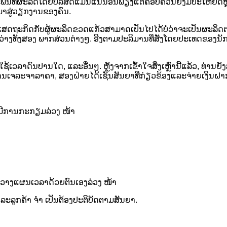
ພັນທີ່ຜະລິດໂດຍບໍລິສັດແມ່ນແນ່ນອນພຽງແຕ່ຄອບຄົວນີ້ຍັງມີປະໂຫຍດຫຼາ
ີມາສູ່ວຽກງານຂອງຄົນ.
ເສດຖະກິດກັບຜູ້ຜະລິດຂວດແກ້ວສາມາດເປັນໄປໄດ້ບໍ່ວ່າຈະເປັນຜະລິດຕະພັນ
າງທັງສອງ ພາກສ່ວນຕ່າງໆ. ອີງຕາມປະລິມານທີ່ສັ່ງໂດຍປະເທດຂອງນັກ
ຈະໃຊ້ເວລາດົນປານໃດ, ແລະອື່ນໆ. ຫຼັງຈາກເຂົ້າໃຈສິ່ງເຫຼົ່ານີ້ແລ້ວ, ທ່
ກການເຈລະຈາລາຄາ, ສອງຝ່າຍໄດ້ເຊັນສັນຍາທີ່ກ່ຽວຂ້ອງແລະຈ່າຍເງິນຝາ
ງມີການກະກຽມລ່ວງ ໜ້າ
ໄດ້ວາງແຜນເວລາດ້ວຍຕົນເອງລ່ວງ ໜ້າ
ແລະລູກຄ້າ ຈຳ ເປັນຕ້ອງປະຕິບັດຕາມສັນຍາ.