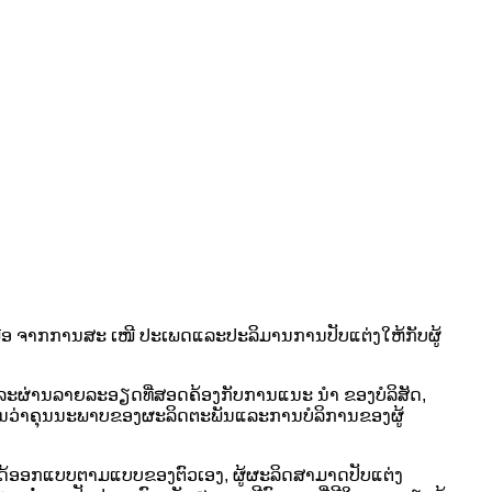
ເໜືອ ຈາກການສະ ເໜີ ປະເພດແລະປະລິມານການປັບແຕ່ງໃຫ້ກັບຜູ້
ວແລະຜ່ານລາຍລະອຽດທີ່ສອດຄ້ອງກັບການແນະ ນຳ ຂອງບໍລິສັດ,
ນເຫັນວ່າຄຸນນະພາບຂອງຜະລິດຕະພັນແລະການບໍລິການຂອງຜູ້
ານໄດ້ອອກແບບຕາມແບບຂອງຕົວເອງ, ຜູ້ຜະລິດສາມາດປັບແຕ່ງ