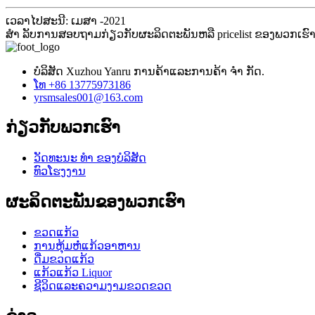
ເວລາໄປສະນີ: ເມສາ -2021
ສຳ ລັບການສອບຖາມກ່ຽວກັບຜະລິດຕະພັນຫລື pricelist ຂອງພວກເຮົ
ບໍລິສັດ Xuzhou Yanru ການຄ້າແລະການຄ້າ ຈຳ ກັດ.
ໂທ +86 13775973186
yrsmsales001@163.com
ກ່ຽວ​ກັບ​ພວກ​ເຮົາ
ວັດທະນະ ທຳ ຂອງບໍລິສັດ
ທົວໂຮງງານ
ຜະລິດຕະພັນຂອງພວກເຮົາ
ຂວດແກ້ວ
ການຫຸ້ມຫໍ່ແກ້ວອາຫານ
ດື່ມຂວດແກ້ວ
ແກ້ວແກ້ວ Liquor
ຊີວິດແລະຄວາມງາມຂວດຂວດ