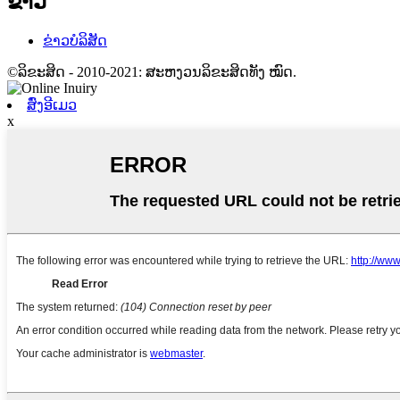
ຂ່າວ
ຂ່າວບໍລິສັດ
©ລິຂະສິດ - 2010-2021: ສະຫງວນລິຂະສິດທັງ ໝົດ.
ສົ່ງອີເມວ
x