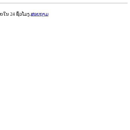
ໃນ 24 ຊົ່ວໂມງ.
ສອບຖາມ