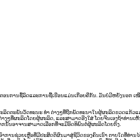
ອນການຊື້ລົດແລະການຊື້ເຮືອນແມ່ນເກືອບຄືກັນ. ມັນບໍ່ມີຫຍັງນອກ 
ຂອງຜະລິດຕະພັນວັດທະນະ ທຳ ຕ່າງໆທີ່ຖືກພັດທະນາໃນຜູ້ຜະລິດຂວດແກ້
ກຕ່າງໆທີ່ຜະລິດໂດຍຜູ້ຜະລິດ, ແລະສາມາດອີງໃສ່ ໂດຍຈີນເອງຖ້າທ່າ
ຈາກນັ້ນອາຈານສາມາດເລືອກທີ່ຈະມີອິດທິພົນຕໍ່ຜູ້ຜະລິດໂດຍກົງ.
າການຊ່ວຍເຫຼືອທີ່ມີປະສິດຕິຜົນມາສູ່ຊີວິດຂອງຄົນເຮົາ ຕາບໃດທີ່ທ່