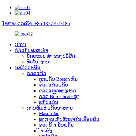
ໂທຫາພວກເຮົາ: +86 13775973186
ເຮືອນ
ກ່ຽວ​ກັບ​ພວກ​ເຮົາ
ວັດທະນະ ທຳ ຂອງບໍລິສັດ
ທົວໂຮງງານ
ຜະລິດຕະພັນ
ຂວດແກ້ວ
ຕຸກແກ້ວ Boston ກົມ
ຂວດແກ້ວແກ້ວ
ຂວດແຫຼວທາງປາກ
ຂວດ Borosilicate ສູງ
ແກ້ວແວ່ນ
ການຫຸ້ມຫໍ່ແກ້ວອາຫານ
Mason Jar
jar ການເກັບຮັກສາໃນເຮືອນຄົວ
ຂວດນ້ ຳ ມັນແກ້ວ
້ ຳ ເຜີ້ງ